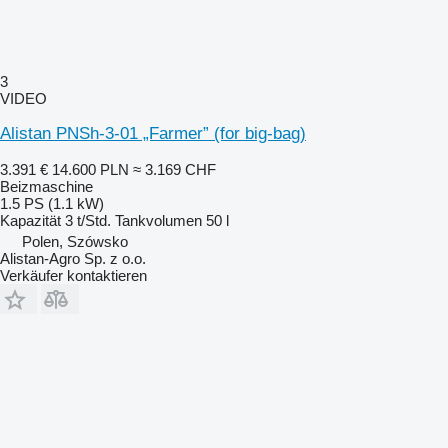
3
VIDEO
Alistan PNSh-3-01 „Farmer” (for big-bag)
3.391 €
14.600 PLN
≈ 3.169 CHF
Beizmaschine
1.5 PS (1.1 kW)
Kapazität
3 t/Std.
Tankvolumen
50 l
Polen, Szówsko
Alistan-Agro Sp. z o.o.
Verkäufer kontaktieren