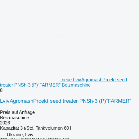
neue LvivAgromashProekt seed
treater PNSh-3 (P)“FARMER” Beizmaschine
8
LvivAgromashProekt seed treater PNSh-3 (P)“FARMER”
Preis auf Anfrage
Beizmaschine
2026
Kapazität
3 t/Std.
Tankvolumen
60 l
Ukraine, Lviv