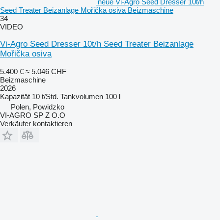
neue Vi-Agro Seed Dresser 10t/h
Seed Treater Beizanlage Mořička osiva Beizmaschine
34
VIDEO
Vi-Agro Seed Dresser 10t/h Seed Treater Beizanlage
Mořička osiva
5.400 €
≈ 5.046 CHF
Beizmaschine
2026
Kapazität
10 t/Std.
Tankvolumen
100 l
Polen, Powidzko
VI-AGRO SP Z O.O
Verkäufer kontaktieren