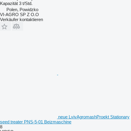
Kapazität
3 t/Std.
Polen, Powidzko
VI-AGRO SP Z O.O
Verkäufer kontaktieren
neue LvivAgromashProekt Stationary
seed treater PNS-5-01 Beizmaschine
8