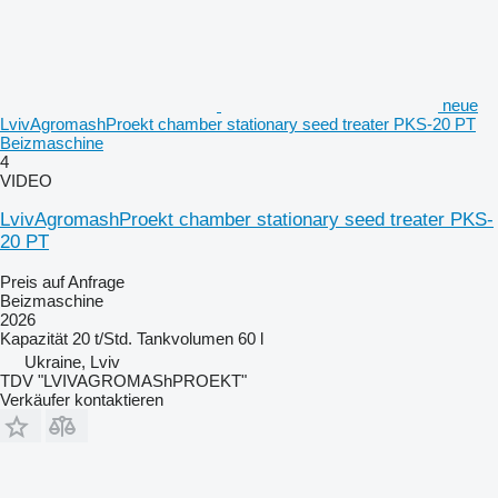
neue
LvivAgromashProekt chamber stationary seed treater PKS-20 PT
Beizmaschine
4
VIDEO
LvivAgromashProekt chamber stationary seed treater PKS-
20 PT
Preis auf Anfrage
Beizmaschine
2026
Kapazität
20 t/Std.
Tankvolumen
60 l
Ukraine, Lviv
TDV "LVIVAGROMAShPROEKT"
Verkäufer kontaktieren