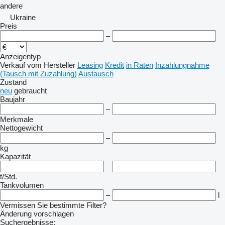
andere
Ukraine
Preis
–
Anzeigentyp
Verkauf
vom Hersteller
Leasing
Kredit
in Raten
Inzahlungnahme
(Tausch mit Zuzahlung)
Austausch
Zustand
neu
gebraucht
Baujahr
–
Merkmale
Nettogewicht
–
kg
Kapazität
–
t/Std.
Tankvolumen
–
l
Vermissen Sie bestimmte Filter?
Änderung vorschlagen
Suchergebnisse: