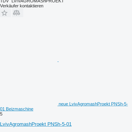
TDV "LVIVAGROMAShPROEKT"
Verkäufer kontaktieren
neue LvivAgromashProekt PNSh-5-
01 Beizmaschine
5
LvivAgromashProekt PNSh-5-01