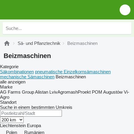
Sä- und Pflanztechnik
Beizmaschinen
Beizmaschinen
Kategorie
Säkombinationen
pneumatische Einzelkornsämaschinen
mechanische Sämaschinen
Beizmaschinen
alle anzeigen
Marke
AG Farms Group
Alistan
LvivAgromashProekt
POM Augustów
Vi-
Agro
Standort
Suche in einem bestimmten Umkreis
Liechtenstein
Europa
Polen
Rumänien