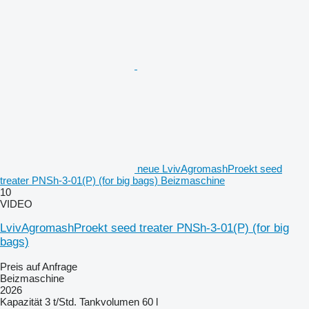
neue LvivAgromashProekt seed
treater PNSh-3-01(P) (for big bags) Beizmaschine
10
VIDEO
LvivAgromashProekt seed treater PNSh-3-01(P) (for big
bags)
Preis auf Anfrage
Beizmaschine
2026
Kapazität
3 t/Std.
Tankvolumen
60 l