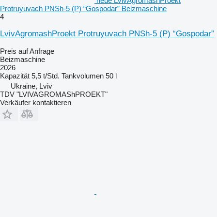
neue LvivAgromashProekt
Protruyuvach PNSh-5 (P) “Gospodar” Beizmaschine
4
LvivAgromashProekt Protruyuvach PNSh-5 (P) “Gospodar”
Preis auf Anfrage
Beizmaschine
2026
Kapazität
5,5 t/Std.
Tankvolumen
50 l
Ukraine, Lviv
TDV "LVIVAGROMAShPROEKT"
Verkäufer kontaktieren