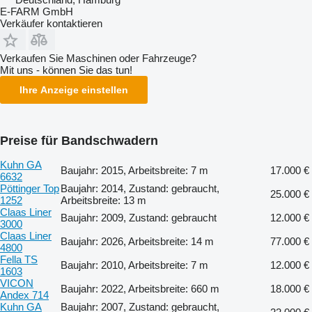
E-FARM GmbH
Verkäufer kontaktieren
Verkaufen Sie Maschinen oder Fahrzeuge?
Mit uns - können Sie das tun!
Ihre Anzeige einstellen
Preise für Bandschwadern
Kuhn GA
Baujahr: 2015, Arbeitsbreite: 7 m
17.000 €
6632
Pöttinger Top
Baujahr: 2014, Zustand: gebraucht,
25.000 €
1252
Arbeitsbreite: 13 m
Claas Liner
Baujahr: 2009, Zustand: gebraucht
12.000 €
3000
Claas Liner
Baujahr: 2026, Arbeitsbreite: 14 m
77.000 €
4800
Fella TS
Baujahr: 2010, Arbeitsbreite: 7 m
12.000 €
1603
VICON
Baujahr: 2022, Arbeitsbreite: 660 m
18.000 €
Andex 714
Kuhn GA
Baujahr: 2007, Zustand: gebraucht,