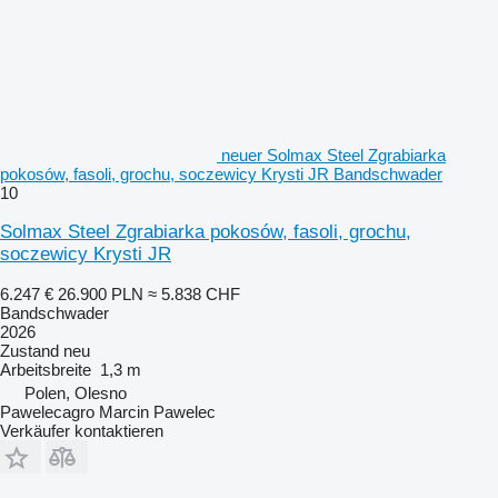
neuer Solmax Steel Zgrabiarka
pokosów, fasoli, grochu, soczewicy Krysti JR Bandschwader
10
Solmax Steel Zgrabiarka pokosów, fasoli, grochu,
soczewicy Krysti JR
6.247 €
26.900 PLN
≈ 5.838 CHF
Bandschwader
2026
Zustand
neu
Arbeitsbreite
1,3 m
Polen, Olesno
Pawelecagro Marcin Pawelec
Verkäufer kontaktieren