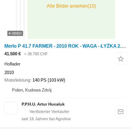
VIDEO
Merlo P 41.7 FARMER - 2010 ROK - WAGA - ŁYŻKA 2.5 M3- WIDŁY + UKŁAD PN
41.500 €
≈ 38.780 CHF
Hoflader
2010
Motorleistung
140 PS (103 kW)
Polen, Kudowa Zdrój
P.P.H.U. Artur Hucaluk
seit
16
Jahren bei Agroline