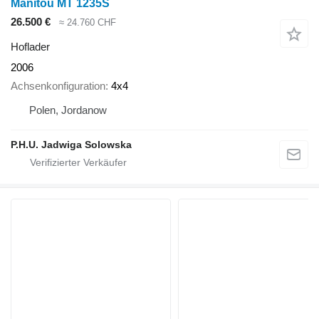
Manitou MT 1235S
26.500 €
≈ 24.760 CHF
Hoflader
2006
Achsenkonfiguration
4x4
Polen, Jordanow
P.H.U. Jadwiga Solowska