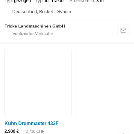
Typ
gezogen
Typ
für Traktor
Arbeitsbreite
3 m
Deutschland, Bockel - Gyhum
Fricke Landmaschinen GmbH
Kuhn Drummaster 432F
2.900 €
≈ 2.710 CHF