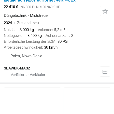
Metal-Fach N267 8t Hornet Verti 4x 2x
22.410 €
96.500 PLN
≈ 20.940 CHF
Düngetechnik - Miststreuer
2024
Zustand
neu
Nutzlast
8.000 kg
Volumen
9,2 m³
Nettogewicht
3.400 kg
Achsenanzahl
2
Erforderliche Leistung der SZM
80 PS
Arbeitsgeschwindigkeit
30 km/h
Polen, Nowa Dąbia
SLAWEK-MASZ