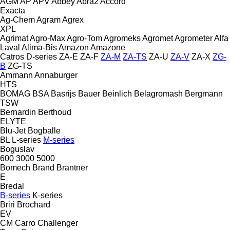
AGM
AP
APV
Abbey
Abra2
Accord
Exacta
Ag-Chem
Agram
Agrex
XPL
Agrimat
Agro-Max
Agro-Tom
Agromeks
Agromet
Agrometer
Alfa
Laval
Alima-Bis
Amazon
Amazone
Catros
D-series
ZA-E
ZA-F
ZA-M
ZA-TS
ZA-U
ZA-V
ZA-X
ZG-
B
ZG-TS
Ammann
Annaburger
HTS
BOMAG
BSA
Basrijs
Bauer
Beinlich
Belagromash
Bergmann
TSW
Bernardin
Berthoud
ELYTE
Blu-Jet
Bogballe
BL
L-series
M-series
Boguslav
600
3000
5000
Bomech
Brand
Brantner
E
Bredal
B-series
K-series
Briri
Brochard
EV
CM
Carro
Challenger