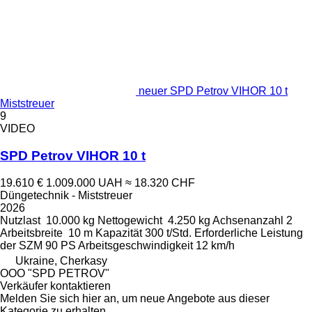
neuer SPD Petrov VIHOR 10 t
Miststreuer
9
VIDEO
SPD Petrov VIHOR 10 t
19.610 €
1.009.000 UAH
≈ 18.320 CHF
Düngetechnik - Miststreuer
2026
Nutzlast
10.000 kg
Nettogewicht
4.250 kg
Achsenanzahl
2
Arbeitsbreite
10 m
Kapazität
300 t/Std.
Erforderliche Leistung
der SZM
90 PS
Arbeitsgeschwindigkeit
12 km/h
Ukraine, Cherkasy
OOO "SPD PETROV"
Verkäufer kontaktieren
Melden Sie sich hier an, um neue Angebote aus dieser
Kategorie zu erhalten