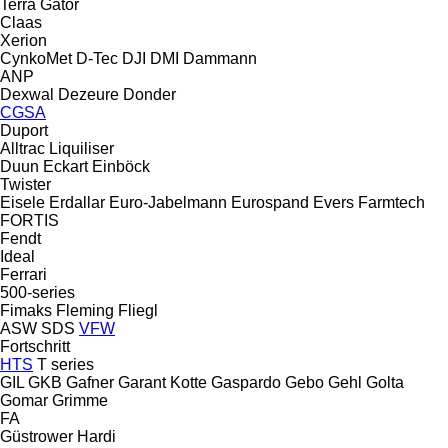
Terra Gator
Claas
Xerion
CynkoMet
D-Tec
DJI
DMI
Dammann
ANP
Dexwal
Dezeure
Donder
CGSA
Duport
Alltrac
Liquiliser
Duun
Eckart
Einböck
Twister
Eisele
Erdallar
Euro-Jabelmann
Eurospand
Evers
Farmtech
FORTIS
Fendt
Ideal
Ferrari
500-series
Fimaks
Fleming
Fliegl
ASW
SDS
VFW
Fortschritt
HTS
T series
GIL
GKB
Gafner
Garant Kotte
Gaspardo
Gebo
Gehl
Golta
Gomar
Grimme
FA
Güstrower
Hardi