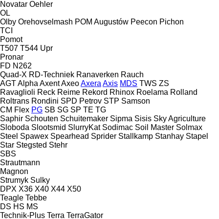
Novatar
Oehler
OL
Olby
Orehovselmash
POM Augustów
Peecon
Pichon
TCI
Pomot
T507
T544
Upr
Pronar
FD
N262
Quad-X
RD-Techniek
Ranaverken
Rauch
AGT
Alpha
Axent
Axeo
Axera
Axis
MDS
TWS
ZS
Ravaglioli
Reck
Reime
Rekord
Rhinox
Roelama
Rolland
Roltrans
Rondini
SPD Petrov
STP
Samson
CM
Flex
PG
SB
SG
SP
TE
TG
Saphir
Schouten
Schuitemaker
Sipma
Sisis
Sky Agriculture
Sloboda
Slootsmid
SlurryKat
Sodimac
Soil Master
Solmax
Steel
Spawex
Spearhead
Sprider
Stallkamp
Stanhay
Stapel
Star
Stegsted
Stehr
SBS
Strautmann
Magnon
Strumyk
Sulky
DPX
X36
X40
X44
X50
Teagle
Tebbe
DS
HS
MS
Technik-Plus
Terra
TerraGator