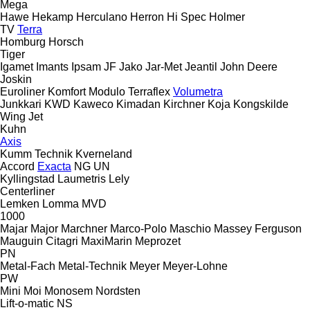
Mega
Hawe
Hekamp
Herculano
Herron
Hi Spec
Holmer
TV
Terra
Homburg
Horsch
Tiger
Igamet
Imants
Ipsam
JF
Jako
Jar-Met
Jeantil
John Deere
Joskin
Euroliner
Komfort
Modulo
Terraflex
Volumetra
Junkkari
KWD
Kaweco
Kimadan
Kirchner
Koja
Kongskilde
Wing Jet
Kuhn
Axis
Kumm Technik
Kverneland
Accord
Exacta
NG
UN
Kyllingstad
Laumetris
Lely
Centerliner
Lemken
Lomma
MVD
1000
Majar
Major
Marchner
Marco-Polo
Maschio
Massey Ferguson
Mauguin Citagri
MaxiMarin
Meprozet
PN
Metal-Fach
Metal-Technik
Meyer
Meyer-Lohne
PW
Mini
Moi
Monosem
Nordsten
Lift-o-matic
NS