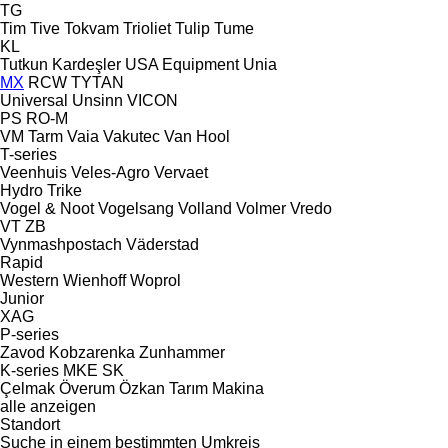
TG
Tim
Tive
Tokvam
Trioliet
Tulip
Tume
KL
Tutkun Kardeşler
USA Equipment
Unia
MX
RCW
TYTAN
Universal
Unsinn
VICON
PS
RO-M
VM Tarm
Vaia
Vakutec
Van Hool
T-series
Veenhuis
Veles-Agro
Vervaet
Hydro Trike
Vogel & Noot
Vogelsang
Volland
Volmer
Vredo
VT
ZB
Vynmashpostach
Väderstad
Rapid
Western
Wienhoff
Woprol
Junior
XAG
P-series
Zavod Kobzarenka
Zunhammer
K-series
MKE
SK
Çelmak
Överum
Özkan Tarım Makina
alle anzeigen
Standort
Suche in einem bestimmten Umkreis