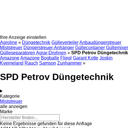
Ihre Anzeige einstellen
Agroline
»
Düngetechnik
Gülleverteiler
Anbaudüngerstreuer
Miststreuer
Düngerstreuer-Anhänger
Güllecontainer
Güllemixer
Gülleseparatoren
Agrar-Drohnen
»
SPD Petrov Düngetechnik
Amazone
Amazone
Bogballe
Fliegl
Garant Kotte
Joskin
Kverneland
Rauch
Samson
Zunhammer
»
SPD Petrov Düngetechnik
Kategorie
Miststreuer
alle anzeigen
Marke
Keine Ergebnisse gefunden für diese Anfrage