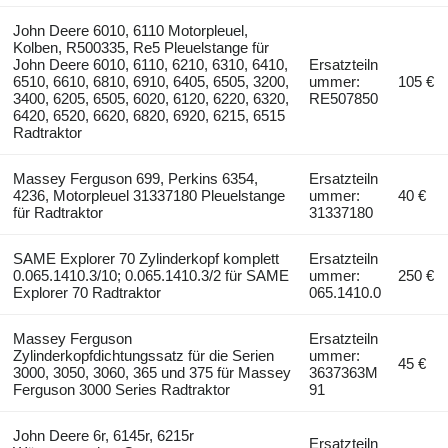
John Deere 6010, 6110 Motorpleuel,
Kolben, R500335, Re5 Pleuelstange für
John Deere 6010, 6110, 6210, 6310, 6410,
Ersatzteiln
6510, 6610, 6810, 6910, 6405, 6505, 3200,
ummer:
105 €
3400, 6205, 6505, 6020, 6120, 6220, 6320,
RE507850
6420, 6520, 6620, 6820, 6920, 6215, 6515
Radtraktor
Massey Ferguson 699, Perkins 6354,
Ersatzteiln
4236, Motorpleuel 31337180 Pleuelstange
ummer:
40 €
für Radtraktor
31337180
SAME Explorer 70 Zylinderkopf komplett
Ersatzteiln
0.065.1410.3/10; 0.065.1410.3/2 für SAME
ummer:
250 €
Explorer 70 Radtraktor
065.1410.0
Massey Ferguson
Ersatzteiln
Zylinderkopfdichtungssatz für die Serien
ummer:
45 €
3000, 3050, 3060, 365 und 375 für Massey
3637363M
Ferguson 3000 Series Radtraktor
91
John Deere 6r, 6145r, 6215r
Ersatzteiln