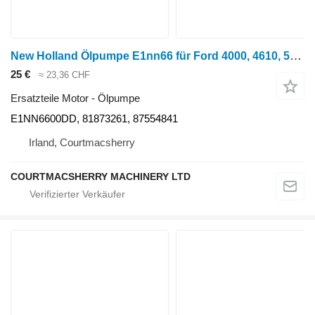
New Holland Ölpumpe E1nn66 für Ford 4000, 4610, 5600, 2910, 5610 Motoren E1NN6600DD für Radtraktor
25 €
≈ 23,36 CHF
Ersatzteile Motor - Ölpumpe
E1NN6600DD, 81873261, 87554841
Irland, Courtmacsherry
COURTMACSHERRY MACHINERY LTD