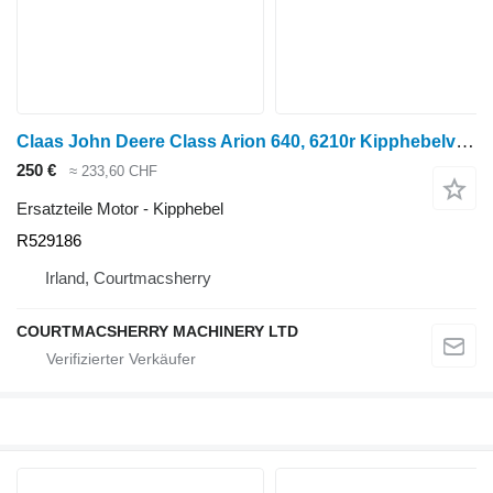
Claas John Deere Class Arion 640, 6210r Kipphebelventil Re545803, R52 R529186 für Class Arion 640 Radtraktor
250 €
≈ 233,60 CHF
Ersatzteile Motor - Kipphebel
R529186
Irland, Courtmacsherry
COURTMACSHERRY MACHINERY LTD