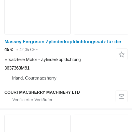
Massey Ferguson Zylinderkopfdichtungssatz für die Serien 3000, 3050, 3060, 365 und 375 3637363M91 für Massey Ferguson 3000 Series Radtraktor
45 €
≈ 42,05 CHF
Ersatzteile Motor - Zylinderkopfdichtung
3637363M91
Irland, Courtmacsherry
COURTMACSHERRY MACHINERY LTD