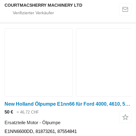
COURTMACSHERRY MACHINERY LTD
New Holland Ölpumpe E1nn66 für Ford 4000, 4610, 5600, 2910, 5610 Motoren E1NN6600DD für Radtraktor
50 €
≈ 46,72 CHF
Ersatzteile Motor - Ölpumpe
E1NN6600DD, 81873261, 87554841