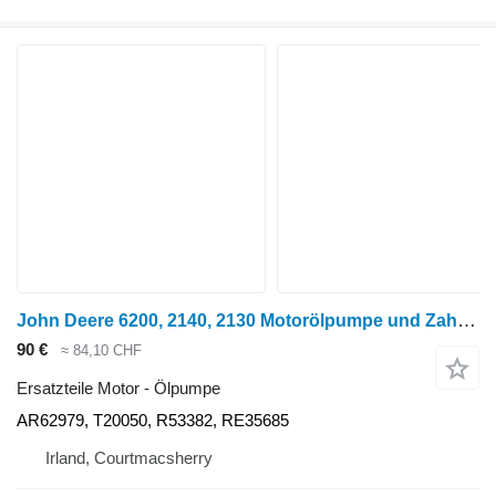
John Deere 6200, 2140, 2130 Motorölpumpe und Zahnrad Re35685, T20298, Ar596 AR62979 für Radtraktor
90 €
≈ 84,10 CHF
Ersatzteile Motor - Ölpumpe
AR62979, T20050, R53382, RE35685
Irland, Courtmacsherry