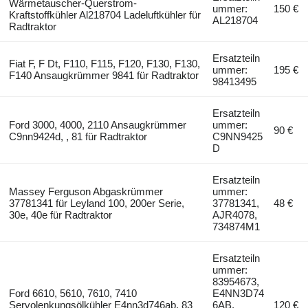
Wärmetauscher-Querstrom-
ummer:
150 €
Kraftstoffkühler Al218704 Ladeluftkühler für
AL218704
Radtraktor
Ersatzteiln
Fiat F, F Dt, F110, F115, F120, F130, F130,
ummer:
195 €
F140 Ansaugkrümmer 9841 für Radtraktor
98413495
Ersatzteiln
Ford 3000, 4000, 2110 Ansaugkrümmer
ummer:
90 €
C9nn9424d, , 81 für Radtraktor
C9NN9425
D
Ersatzteiln
Massey Ferguson Abgaskrümmer
ummer:
37781341 für Leyland 100, 200er Serie,
37781341,
48 €
30e, 40e für Radtraktor
AJR4078,
734874M1
Ersatzteiln
ummer:
83954673,
Ford 6610, 5610, 7610, 7410
E4NN3D74
Servolenkungsölkühler E4nn3d746ab, 83
6AB,
120 €