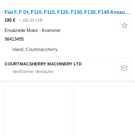
Fiat F, F Dt, F110, F115, F120, F130, F130, F140 Ansaugkrümmer 9841 98413495 für Radtraktor
195 €
≈ 182,20 CHF
Ersatzteile Motor - Krümmer
98413495
Irland, Courtmacsherry
COURTMACSHERRY MACHINERY LTD