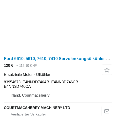
Ford 6610, 5610, 7610, 7410 Servolenkungsölkühler E4nn3d746ab, 83 83954673 für Radtraktor
120 €
≈ 112,10 CHF
Ersatzteile Motor - Ölkühler
83954673, E4NN3D746AB, E4NN3D746CB,
E4NN3D746CA
Irland, Courtmacsherry
COURTMACSHERRY MACHINERY LTD