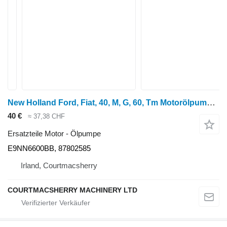
New Holland Ford, Fiat, 40, M, G, 60, Tm Motorölpumpen E9nn6 E9NN6600BB für Radtraktor
40 €
≈ 37,38 CHF
Ersatzteile Motor - Ölpumpe
E9NN6600BB, 87802585
Irland, Courtmacsherry
COURTMACSHERRY MACHINERY LTD