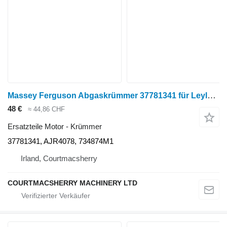
Massey Ferguson Abgaskrümmer 37781341 für Leyland 100, 200er Serie, 30e, 40e für Radtraktor
48 €
≈ 44,86 CHF
Ersatzteile Motor - Krümmer
37781341, AJR4078, 734874M1
Irland, Courtmacsherry
COURTMACSHERRY MACHINERY LTD