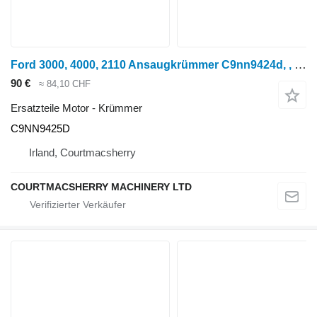
Ford 3000, 4000, 2110 Ansaugkrümmer C9nn9424d, , 81 C9NN9425D für Radtraktor
90 €
≈ 84,10 CHF
Ersatzteile Motor - Krümmer
C9NN9425D
Irland, Courtmacsherry
COURTMACSHERRY MACHINERY LTD