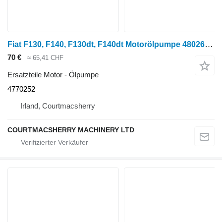
Fiat F130, F140, F130dt, F140dt Motorölpumpe 4802609, 4770252 für Radtraktor
70 €
≈ 65,41 CHF
Ersatzteile Motor - Ölpumpe
4770252
Irland, Courtmacsherry
COURTMACSHERRY MACHINERY LTD