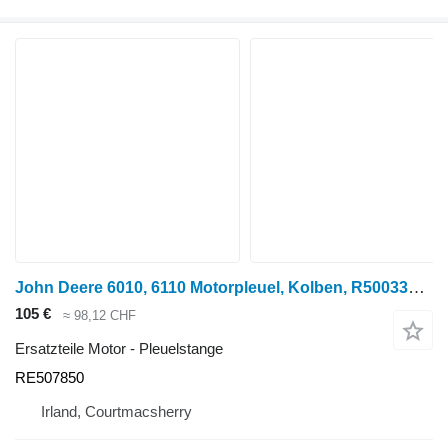
John Deere 6010, 6110 Motorpleuel, Kolben, R500335, Re5 RE507850 Pleuelstange für John Deere 6010, 6110, 6210, 6310, 6410, 6510, 6610, 6810, 6910, 6405, 6505, 3200, 3400, 6205, 6505, 6020, 6120, 6220, 6320, 6420, 6520, 6620, 6820, 6920, 6215, 6515 Radtraktor
105 €
≈ 98,12 CHF
Ersatzteile Motor - Pleuelstange
RE507850
Irland, Courtmacsherry