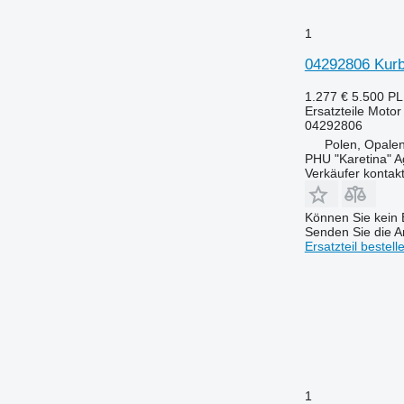
7200
7250
1
7270 R
04292806 Kurbe
7290 R
7430
1.277 €
5.500 P
7500
Ersatzteile Motor
04292806
7600
Polen, Opalen
7800
PHU "Karetina" A
Verkäufer kontak
7830
8100
Können Sie kein E
8130
Senden Sie die An
8200
Ersatzteil bestell
8220
8295
8300
8320
8400
8420
8430
1