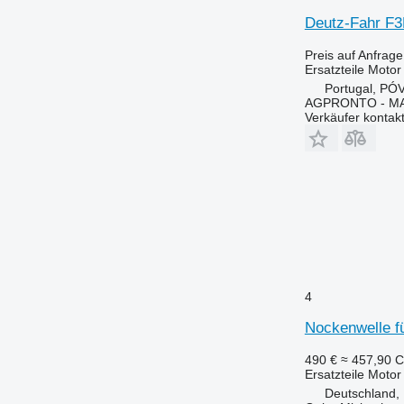
8520
Deutz-Fahr F3
9630
F-series
Preis auf Anfrage
Ersatzteile Motor
T-series
Portugal, P
Z-series
AGPRONTO - M
Verkäufer kontak
4
Nockenwelle f
490 €
≈ 457,90 
Ersatzteile Motor
Deutschland, 