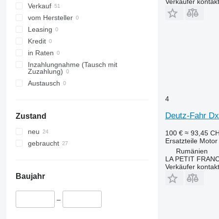
Verkäufer kontak
4040
8737
Verkauf
4055
vom Hersteller
5820
Leasing
6090
Kredit
6100
in Raten
6115
Inzahlungnahme (Tausch mit
Zuzahlung)
6120
Austausch
6135
4
6140
6145
Deutz-Fahr Dx
Zustand
6170
neu
100 €
≈ 93,45 C
6200
Ersatzteile Motor
gebraucht
6210
Rumänien
6215
LA PETIT FRANC
Verkäufer kontak
6220
Baujahr
6230
6300
–
6310
6320