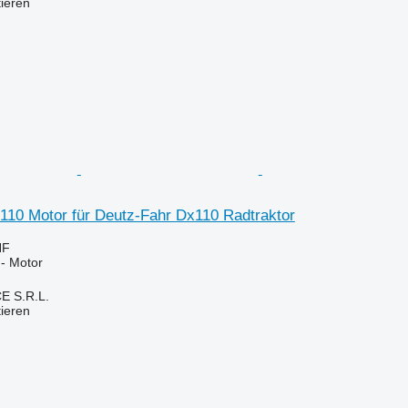
tieren
110 Motor für Deutz-Fahr Dx110 Radtraktor
HF
 - Motor
E S.R.L.
tieren