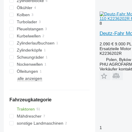
Zylinderblöcke
Ölkühler
Kolben
110 K2236202R f
Turbolader
8
Pleuelstangen
Deutz-Fahr Mo
Kurbelwellen
Zylinderlaufbuchsen
2.090 €
9.000 P
Ersatzteile Motor
Zylinderköpfe
K2236202R
Schwungräder
Polen, Byków
PHU AGROFAR
Nockenwellen
Verkäufer kontak
Ölleitungen
alle anzeigen
Fahrzeugkategorie
Traktoren
Mähdrescher
Radtraktoren
sonstige Landmaschinen
Getreideernter
1