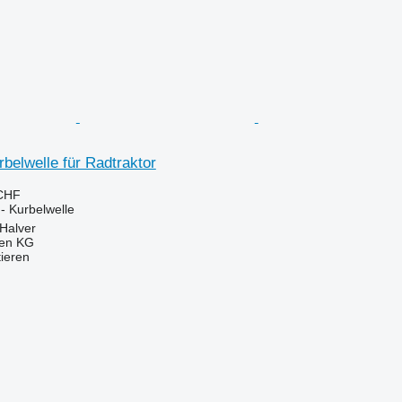
belwelle für Radtraktor
 CHF
 - Kurbelwelle
Halver
gen KG
tieren