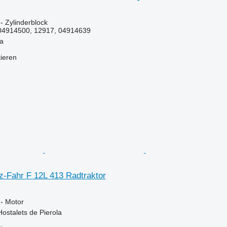
 - Zylinderblock
 04914500, 12917, 04914639
la
tieren
z-Fahr F 12L 413 Radtraktor
 - Motor
Hostalets de Pierola