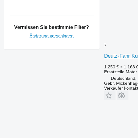
6400
6410
6506
Vermissen Sie bestimmte Filter?
6510
6520
Änderung vorschlagen
6530
7
6600
Deutz-Fahr Kur
6610
6620
1.250 €
≈ 1.168
Ersatzteile Motor
6630
Deutschland, 
6800
Gebr. Mickenha
6810
Verkäufer kontak
6820
6830
6900
6910
6920
6930