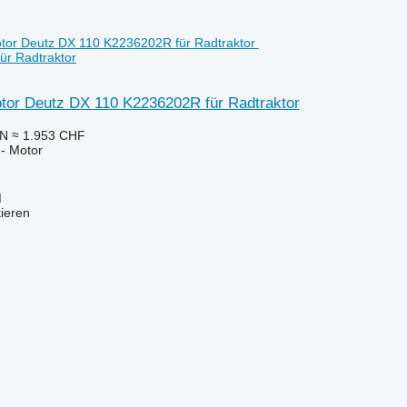
ür Radtraktor
tor Deutz DX 110 K2236202R für Radtraktor
LN
≈ 1.953 CHF
 - Motor
M
tieren