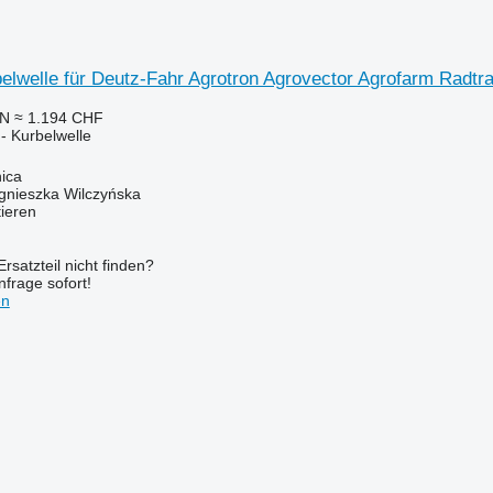
lwelle für Deutz-Fahr Agrotron Agrovector Agrofarm Radtra
LN
≈ 1.194 CHF
 - Kurbelwelle
ica
gnieszka Wilczyńska
tieren
rsatzteil nicht finden?
frage sofort!
en