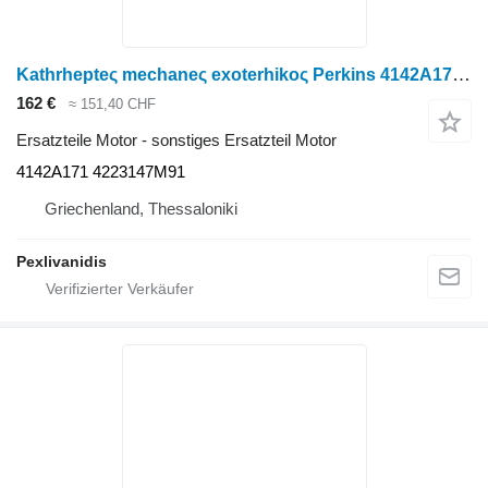
Kathrhepteς mechaneς exoterhikoς Perkins 4142A171 für Massey Ferguson 1004-1006 Radtraktor
162 €
≈ 151,40 CHF
Ersatzteile Motor - sonstiges Ersatzteil Motor
4142A171 4223147M91
Griechenland, Thessaloniki
Pexlivanidis