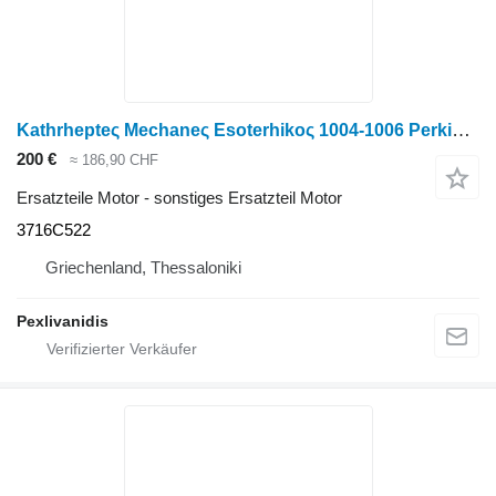
Kathrhepteς Mechaneς Esoterhikoς 1004-1006 Perkins 3716C522 für Massey Ferguson Radtraktor
200 €
≈ 186,90 CHF
Ersatzteile Motor - sonstiges Ersatzteil Motor
3716C522
Griechenland, Thessaloniki
Pexlivanidis