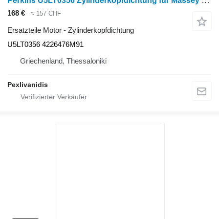
Perkins U5LT0356 Zylinderkopfdichtung für Massey Ferguson Radtraktor
168 €
≈ 157 CHF
Ersatzteile Motor - Zylinderkopfdichtung
U5LT0356 4226476M91
Griechenland, Thessaloniki
Pexlivanidis