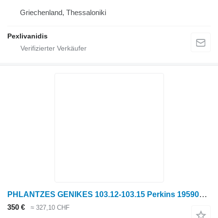
Griechenland, Thessaloniki
Pexlivanidis
PHLANTZES GENIKES 103.12-103.15 Perkins 195907100 für Massey Ferguson Radtraktor
350 €
≈ 327,10 CHF