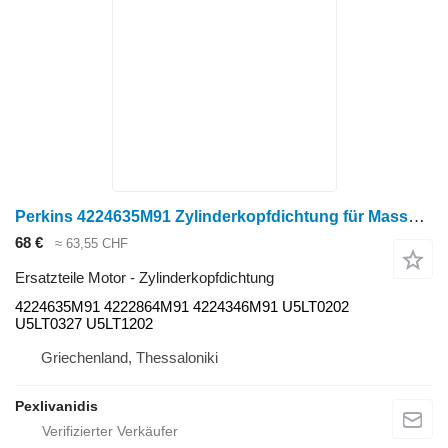
Perkins 4224635M91 Zylinderkopfdichtung für Massey Ferguson Radtraktor
68 €
≈ 63,55 CHF
Ersatzteile Motor - Zylinderkopfdichtung
4224635M91 4222864M91 4224346M91 U5LT0202
U5LT0327 U5LT1202
Griechenland, Thessaloniki
Pexlivanidis