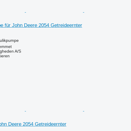
e für John Deere 2054 Getreideernter
aulikpumpe
emmet
ingheden A/S
tieren
ohn Deere 2054 Getreideernter