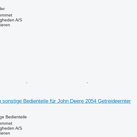
ler
emmet
ingheden A/S
tieren
 sonstige Bedienteile für John Deere 2054 Getreideernter
ige Bedienteile
emmet
ingheden A/S
tieren