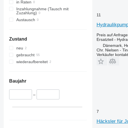
3040
in Raten
4040
Inzahlungnahme (Tausch mit
Zuzahlung)
11
5820
Austausch
6090
Hydraulikpump
6620
Preis auf Anfrage
7000
Zustand
Ersatzteil - Hydr
7200
Dänemark, H
neu
7250
Chr. Nielsen - T
Verkäufer kontak
gebraucht
7300
wiederaufbereitet
7350
7400
7450
Baujahr
7500
7700
–
7780
7800
8200
7
8400
Häcksler für J
8430