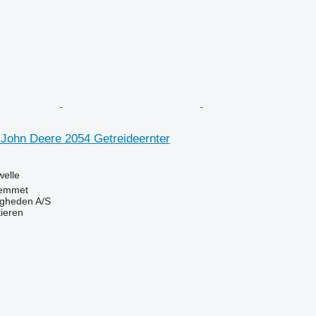
r John Deere 2054 Getreideernter
welle
emmet
ingheden A/S
tieren