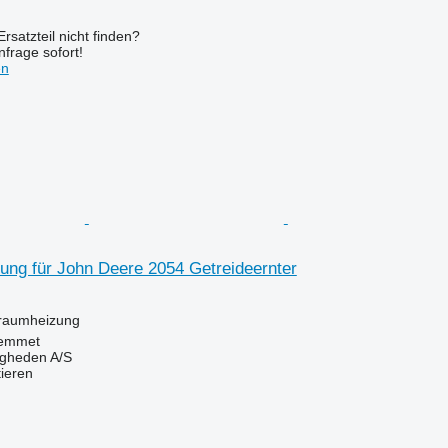
rsatzteil nicht finden?
frage sofort!
en
ung für John Deere 2054 Getreideernter
enraumheizung
emmet
ingheden A/S
tieren