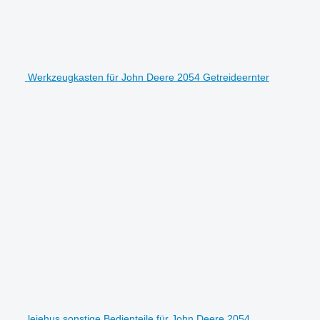
Werkzeugkasten für John Deere 2054 Getreideernter
lejehus sonstige Bedienteile für John Deere 2054