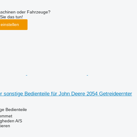
aschinen oder Fahrzeuge?
Sie das tun!
einstellen
 sonstige Bedienteile für John Deere 2054 Getreideernter
ige Bedienteile
emmet
ingheden A/S
tieren