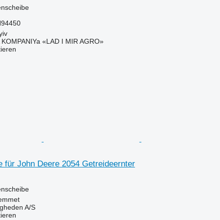
menscheibe
H94450
yiv
KOMPANIYa «LAD I MIR AGRO»
tieren
 für John Deere 2054 Getreideernter
menscheibe
emmet
ingheden A/S
tieren