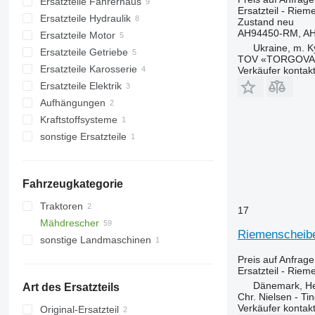
Ersatzteile Fahrerhaus
Häcksler
Ersatzteil - Rie
Ersatzteile Hydraulik
Schneckenbohrer
Abdeckungen
Zustand
neu
AH94450-RM, A
Ersatzteile Motor
Kettenräder
Innenraumheizungen
Hydrauliktanks
Ukraine, m. K
Ersatzteile Getriebe
Schneckenrohre
sonstige Ersatzteile Fahrerhaus
Hochdruckschläuche
Riemenscheiben
TOV «TORGOVA 
Ersatzteile Karosserie
sonstige Bedienteile
Hydraulikmotoren
Getriebe
Verkäufer kontak
Ersatzteile Elektrik
Hydraulikpumpen
Zapfwellen
Werkzeugkästen
Aufhängungen
Hydraulikverteiler
Ritzelwellen
sonstige Ersatzteile Karosserie
Batterieschalter
Kraftstoffsysteme
Hydrospeicher
sonstige Ersatzteile Getriebe
sonstige Ersatzteile Elektrik
Lenksäulen
sonstige Ersatzteile
Radnaben
Luftfiltergehäuse
Befestigungsteile
Fahrzeugkategorie
Traktoren
17
Mähdrescher
Radtraktoren
Riemenscheibe
sonstige Landmaschinen
Getreideernter
Preis auf Anfrage
Ersatzteil - Rie
Dänemark, H
Art des Ersatzteils
Chr. Nielsen - T
Verkäufer kontak
Original-Ersatzteil