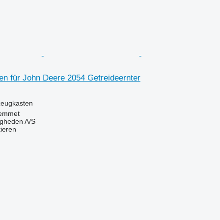
n für John Deere 2054 Getreideernter
kzeugkasten
emmet
ingheden A/S
tieren