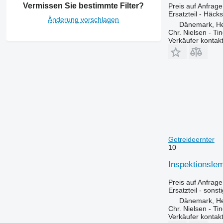
Vermissen Sie bestimmte Filter?
Preis auf Anfrage
8600
Ersatzteil - Häcks
9500
Änderung vorschlagen
Dänemark, H
9540 WTS
Chr. Nielsen - T
Verkäufer kontak
9560
9570
9600
9610
9640
9650
9640 WTS
9660
9670 STS
9660 STS
9680
9660 WTS
Getreideernter
10
9700
9680 WTS
9750
Inspektionslem
9760 STS
9750 STS
Preis auf Anfrage
9770
Ersatzteil - sonst
9780
9770 STS
Dänemark, H
Chr. Nielsen - T
9860 STS
9780 CTS
Verkäufer kontak
9870 STS
9780i CTS