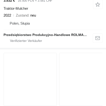
3.832 €
16.500 PLN
≈ 3.581 CHF
Traktor-Mulcher
2022
Zustand
neu
Polen, Słupia
Przedsiębiorstwo Produkcyjno-Handlowe ROLMAPOL Marcin Dziekan