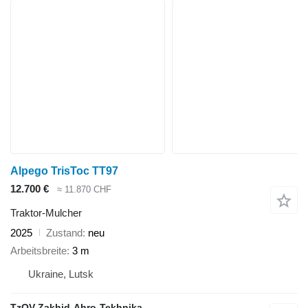
Alpego TrisToc TT97
12.700 €
≈ 11.870 CHF
Traktor-Mulcher
2025
Zustand
neu
Arbeitsbreite
3 m
Ukraine, Lutsk
TzOV Zakhid-Ahro-Tekhnika