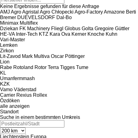
Keine Ergebnisse gefunden für diese Anfrage
AMJ Agro
Agristal
Agro Chłopecki
Agro-Factory
Amazone
Berti
Bremer
DUEVELSDORF
Dal-Bo
Minimax
Multiflex
Dziekan
FK Machinery
Fliegl
Globus
Golta
Gregoire
Güttler
HE-VA
Inter-Tech
KTZ
Kara Ova
Kerner
Knoche
Kuhn
Vari-Master
Lemken
Zirkon
Lit-Zavod
Mark
Multiva
Oscar
Pöttinger
Lion
Rabe
Rotoland
Rotor
Terra
Tigges
Tume
KL
Umanfermmash
KZK
Vamo
Väderstad
Carrier
Rexius
Rollex
Özdöken
alle anzeigen
Standort
Suche in einem bestimmten Umkreis
Liechtenstein
Europa