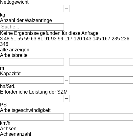
Nettogewicht
–
kg
Anzahl der Walzenringe
Keine Ergebnisse gefunden für diese Anfrage
3
48
51
55
59
63
81
91
93
99
117
120
143
145
167
235
236
346
alle anzeigen
Arbeitsbreite
–
m
Kapazität
–
ha/Std.
Erforderliche Leistung der SZM
–
PS
Arbeitsgeschwindigkeit
–
km/h
Achsen
Achsenanzahl