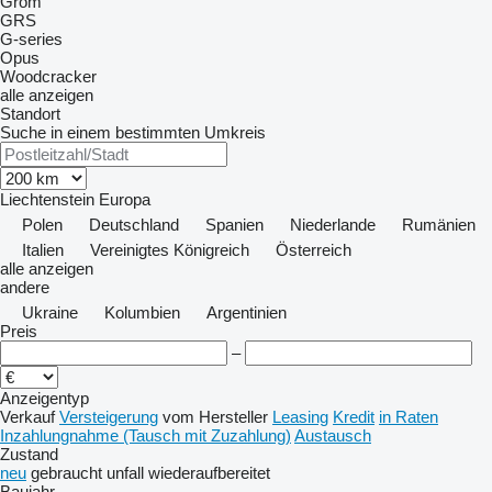
Grom
GRS
G-series
Opus
Woodcracker
alle anzeigen
Standort
Suche in einem bestimmten Umkreis
Liechtenstein
Europa
Polen
Deutschland
Spanien
Niederlande
Rumänien
Italien
Vereinigtes Königreich
Österreich
alle anzeigen
andere
Ukraine
Kolumbien
Argentinien
Preis
–
Anzeigentyp
Verkauf
Versteigerung
vom Hersteller
Leasing
Kredit
in Raten
Inzahlungnahme (Tausch mit Zuzahlung)
Austausch
Zustand
neu
gebraucht
unfall
wiederaufbereitet
Baujahr