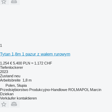
1
Tytan 1,8m 1 pazur z wałem rurowym
1.254 €
5.400 PLN
≈ 1.172 CHF
Tiefenlockerer
2023
Zustand
neu
Arbeitsbreite
1,8 m
Polen, Słupia
Przedsiębiorstwo Produkcyjno-Handlowe ROLMAPOL Marcin
Dziekan
Verkäufer kontaktieren