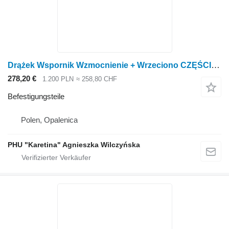
Drążek Wspornik Wzmocnienie + Wrzeciono CZĘŚCI Fendt 930 933 936 GEN 7 Stangenhalterungsverstärkung + Spindelteile für Fendt 930 933 936 GEN 7 Radtraktor
278,20 €
1.200 PLN
≈ 258,80 CHF
Befestigungsteile
Polen, Opalenica
PHU "Karetina" Agnieszka Wilczyńska