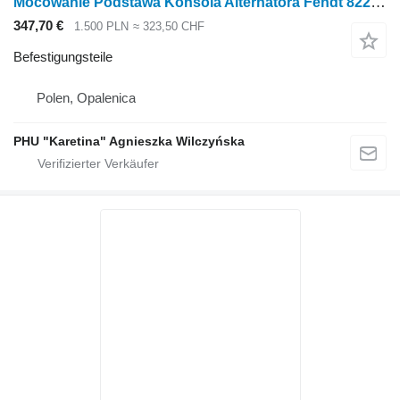
Mocowanie Podstawa Konsola Alternatora Fendt 822 824 826 828 Montageplatte Lichtmaschinenkonsole F84290001 für Fendt 822 824 826 828 Radtraktor
347,70 €
1.500 PLN
≈ 323,50 CHF
Befestigungsteile
Polen, Opalenica
PHU "Karetina" Agnieszka Wilczyńska