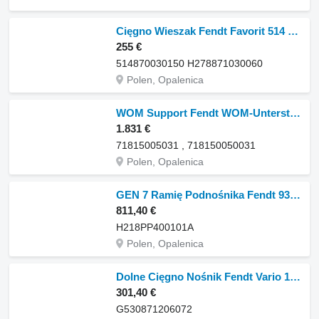
Cięgno Wieszak Fendt Favorit 514 Spurstangenaufhängung ERSATZTEILE 514870030150 H278871030060 für Fendt Favorit 514 Radtraktor
255 €
514870030150 H278871030060
Polen, Opalenica
WOM Support Fendt WOM-Unterstützung 71815005031 , 718150050031 für Fendt
1.831 €
71815005031 , 718150050031
Polen, Opalenica
GEN 7 Ramię Podnośnika Fendt 930 933 936 942 GEN 7 Hubarm-TEILE H218PP400101A für Fendt 930 933 936 942 Radtraktor
811,40 €
H218PP400101A
Polen, Opalenica
Dolne Cięgno Nośnik Fendt Vario 1038 1042 1046 1050 GEN 3 Unterlenkerträger G53087120607 G530871206072 für Fendt Vario 1038 ,1042, 1046, 1050 GEN 3 Radtraktor
301,40 €
G530871206072