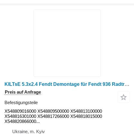
KILTsE 5.3x2.4 Fendt Demontage für Fendt 936 Radtraktor
Preis auf Anfrage
Befestigungsteile
X548809016000 X548809500000 X548813100000
X548816301000 X548817266000 X548818015000
X548820866000...
Ukraine, m. Kyiv