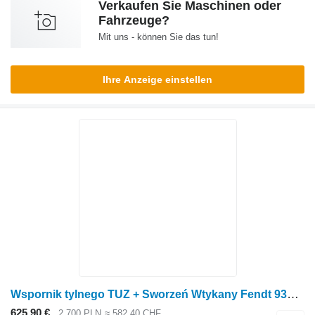
Verkaufen Sie Maschinen oder
Fahrzeuge?
Mit uns - können Sie das tun!
Ihre Anzeige einstellen
Wspornik tylnego TUZ + Sworzeń Wtykany Fendt 930 933 936 942 GEN 7 Hinterachs-Gestängehalterung + Steckstift H21 für Fendt 930 933 936 942 GEN 7 Radtraktor
625,90 €
2.700 PLN
≈ 582,40 CHF