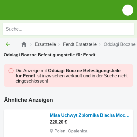
Ersatzteile
Fendt Ersatzteile
Odciągi Boczne B
Odciągi Boczne Befestigungsteile für Fendt
Die Anzeige mit
Odciągi Boczne Befestigungsteile
für Fendt
ist inzwischen verkauft und in der Suche nicht
eingeschlossen!
Ähnliche Anzeigen
Misa Uchwyt Zbiornika Blacha Mocowanie CZĘŚCI Fendt 916 920 924 930 Blechbefestigungsteile für Behälterhalterung 93 für Fendt 916 920 924 930
220,20 €
Polen, Opalenica