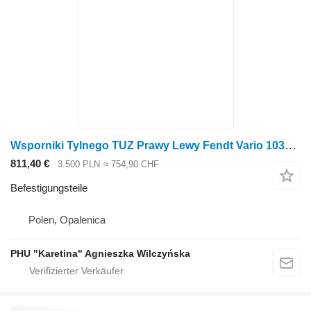
Wsporniki Tylnego TUZ Prawy Lewy Fendt Vario 1038 1042 1046 1050 GEN 3 Hinterachs-Anlenkungshalterungen Rechts Links für Fendt Vario 1038 1042 1046 1050 GEN 3 Traktor
811,40 €
3.500 PLN
≈ 754,90 CHF
Befestigungsteile
Polen, Opalenica
PHU "Karetina" Agnieszka Wilczyńska