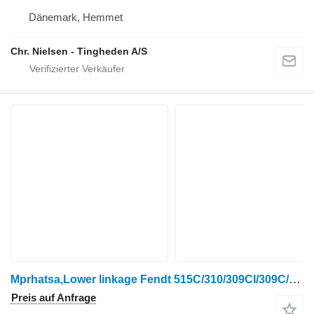
Dänemark, Hemmet
Chr. Nielsen - Tingheden A/S
Mprhatsa,Lower linkage Fendt 515C/310/309CI/309C/308C für Fendt 515C/310/309CI/309C/308C Radtraktor
Preis auf Anfrage