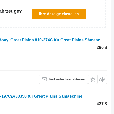
Fahrzeuge?
Ihre Anzeige einstellen
Kran hidravlichnoi systemy 2-kh khodovyi Great Plains 810-274C für Great Plains Sämaschine
290 $
Verkäufer kontaktieren
10-197C/A38358 für Great Plains Sämaschine
437 $