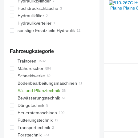
Hydraulikzylinder
Hochdruckschläuche
Hydraulikfilter
Hydraulikverteiler
sonstige Ersatzteile Hydraulik
Fahrzeugkategorie
Traktoren
Mähdrescher
Kompakttraktoren
Schneidwerke
Radtraktoren
Baumwollernter
Bodenbearbeitungsmaschinen
Raupentraktoren
Rübenroder
Getreideschneidwerke
Sä- und Pflanztechnik
Getreideernter
Maisschneidwerke
Eggen
Bewässerungstechnik
Feldhäcksler
Rotations-Pflückvorsätze
Grubber
Düngetechnik
Maisernter
Pflüge
Beregnungsmaschinen
Heuerntemaschinen
Gülleverteiler
Fütterungstechnik
Heuwender
Transporttechnik
Hoflader
Fütterungstechnik
Forsttechnik
Ladewagen
Futtermischwagen