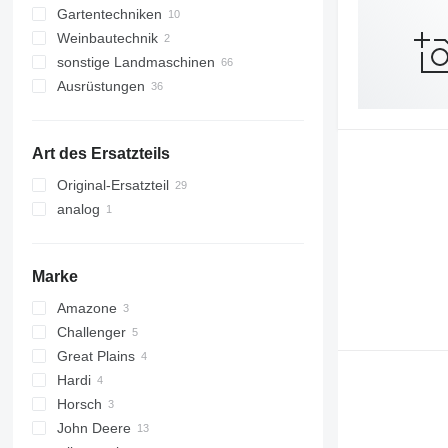
Gartentechniken
Mähwerke
Holzhäcksler
selbstfahrende
Futtermischwagen
Weinbautechnik
Schwader
Forsttraktoren
Freischneider
sonstige Landmaschinen
Forwarder
Rasentraktoren
Ausrüstungen
Harvester
Anbaugeräte für Landmaschinen
Anbauten für forstwirtschaftliche
Frontlader
Art des Ersatzteils
Geräte
Original-Ersatzteil
sonstige Ausrüstungen
Forstkrane
analog
Harvesteraggregate
Marke
Amazone
Challenger
Great Plains
Hardi
Horsch
John Deere