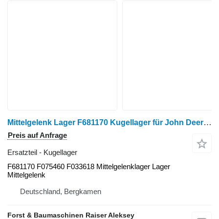
Mittelgelenk Lager F681170 Kugellager für John Deere 1110E/G, 1210E/G, 1170E, 1270E/G Harvester
Preis auf Anfrage
Ersatzteil - Kugellager
F681170 F075460 F033618 Mittelgelenklager Lager
Mittelgelenk
Deutschland, Bergkamen
Forst & Baumaschinen Raiser Aleksey