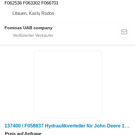
F062538 F063302 F066701
Litauen, Kazlų Rūdos
Fomisas UAB company
137400 / F058837 Hydraulikverteiler für John Deere 1070 Harvester
Preis auf Anfrage