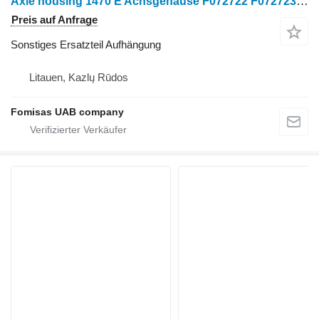
Axle housing 1470 E Achsgehäuse F072722 F072723 sonstiges Ersatzteil Aufhängung für John Deere 1470 E Harvester
Preis auf Anfrage
Sonstiges Ersatzteil Aufhängung
Litauen, Kazlų Rūdos
Fomisas UAB company