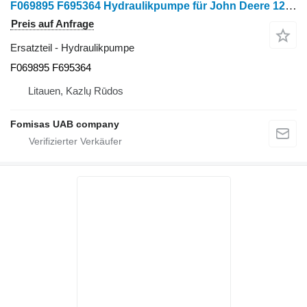
F069895 F695364 Hydraulikpumpe für John Deere 1270 E 1470 E Harvester
Preis auf Anfrage
Ersatzteil - Hydraulikpumpe
F069895 F695364
Litauen, Kazlų Rūdos
Fomisas UAB company