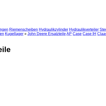
ngen
Riemenscheiben
Hydraulikzylinder
Hydraulikverteiler
Ste
en
Kugellager
»
John Deere Ersatzteile
AP
Case
Case IH
Claa
ile