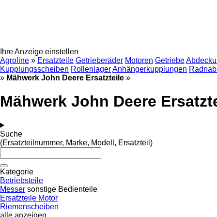
Ihre Anzeige einstellen
Agroline
»
Ersatzteile
Getrieberäder
Motoren
Getriebe
Abdecku
Kupplungsscheiben
Rollenlager
Anhängerkupplungen
Radnab
»
Mähwerk John Deere Ersatzteile
»
Mähwerk John Deere Ersatzte
Suche
(Ersatzteilnummer, Marke, Modell, Ersatzteil)
Kategorie
Betriebsteile
Messer
sonstige Bedienteile
Ersatzteile Motor
Riemenscheiben
alle anzeigen