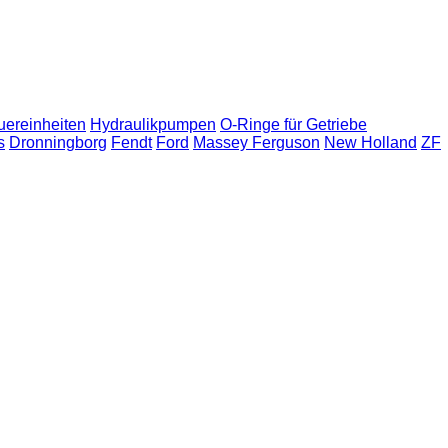
uereinheiten
Hydraulikpumpen
O-Ringe für Getriebe
s
Dronningborg
Fendt
Ford
Massey Ferguson
New Holland
ZF