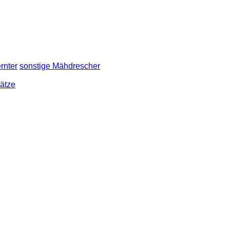
rnter
sonstige Mähdrescher
sätze