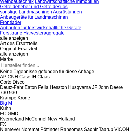
Weinbautechnik
Landwirtschaftliche Immobilien
Getreideheber und Getreidesilos
sonstige Landmaschinen
Ausrüstungen
Anbaugeräte für Landmaschinen
Frontlader
Anbauten für forstwirtschaftliche Geräte
Forstkrane
Harvesteraggregate
alle anzeigen
Art des Ersatzteils
Original-Ersatzteil
alle anzeigen
Marke
Keine Ergebnisse gefunden für diese Anfrage
AP
CNH
Case IH
Claas
Corto
Disco
Deutz-Fahr
Eaton
Fella
Hesston
Husqvarna
JF
John Deere
730
930
Krampe
Krone
Big M
Kuhn
FC
GMD
Kverneland
McConnel
New Holland
FX
Niemeyer
Noremat
Pöttinger
Ransomes
Saphir
Taarup
VICON