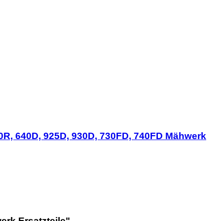
0R, 640D, 925D, 930D, 730FD, 740FD Mähwerk
erk Ersatzteile"