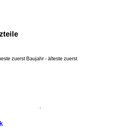
teile
ueste zuerst
Baujahr - älteste zuerst
k