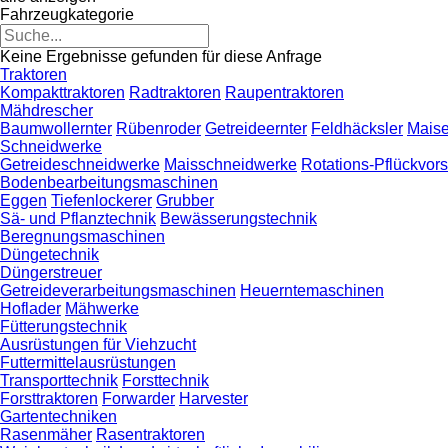
Fahrzeugkategorie
Keine Ergebnisse gefunden für diese Anfrage
Traktoren
Kompakttraktoren
Radtraktoren
Raupentraktoren
Mähdrescher
Baumwollernter
Rübenroder
Getreideernter
Feldhäcksler
Maise
Schneidwerke
Getreideschneidwerke
Maisschneidwerke
Rotations-Pflückvor
Bodenbearbeitungsmaschinen
Eggen
Tiefenlockerer
Grubber
Sä- und Pflanztechnik
Bewässerungstechnik
Beregnungsmaschinen
Düngetechnik
Düngerstreuer
Getreideverarbeitungsmaschinen
Heuerntemaschinen
Hoflader
Mähwerke
Fütterungstechnik
Ausrüstungen für Viehzucht
Futtermittelausrüstungen
Transporttechnik
Forsttechnik
Forsttraktoren
Forwarder
Harvester
Gartentechniken
Rasenmäher
Rasentraktoren