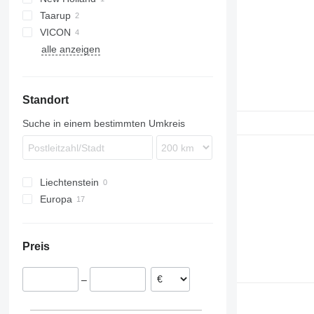
Taarup
VICON
alle anzeigen
Andex
Fanex
Standort
Suche in einem bestimmten Umkreis
Liechtenstein
Europa
Polen
Dänemark
Preis
Deutschland
–