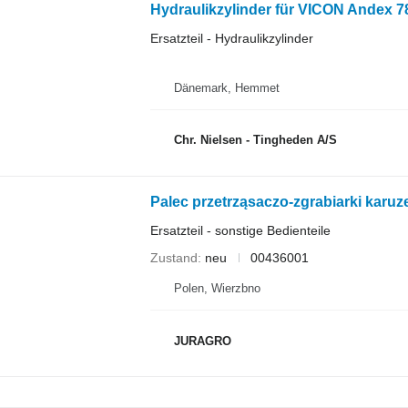
Hydraulikzylinder für VICON Andex 
Ersatzteil - Hydraulikzylinder
Dänemark, Hemmet
Chr. Nielsen - Tingheden A/S
Palec przetrząsaczo-zgrabiarki karu
Ersatzteil - sonstige Bedienteile
Zustand
neu
00436001
Polen, Wierzbno
JURAGRO