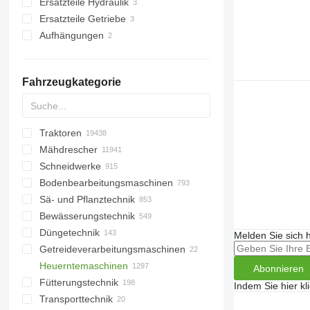
Ersatzteile Hydraulik
sonstige Bedienteile
Ersatzteile Getriebe
Hydraulikzylinder
Aufhängungen
Druckminderer
sonstige Ersatzteile Getriebe
sonstige Ersatzteile Aufhängung
Fahrzeugkategorie
Traktoren
Mähdrescher
Kompakttraktoren
Schneidwerke
Radtraktoren
Baumwollernter
Bodenbearbeitungsmaschinen
Raupentraktoren
Rübenroder
Getreideschneidwerke
Sä- und Pflanztechnik
Getreideernter
Maisschneidwerke
Eggen
Bewässerungstechnik
Feldhäcksler
Rapstische
Tiefenlockerer
Pflanzmaschinen
Düngetechnik
Maisernter
Rotations-Pflückvorsätze
Steinsammler
Beregnungsmaschinen
Melden Sie sich 
Getreideverarbeitungsmaschinen
Karottenroder
Sonnenblumenschneidwerke
Kompostumsetzer
Miststreuer
Heuerntemaschinen
Anhängehäcksler
Wiesenwalzen
Düngerstreuer
Getreidestreuer
Abonnieren
Fütterungstechnik
sonstige Mähdrescher
Grubber
Gülleverteiler
Getreidereiniger
Heuwender
Indem Sie hier kl
Transporttechnik
Mulcher
Getreidetrockner
Hoflader
Fütterungstechnik