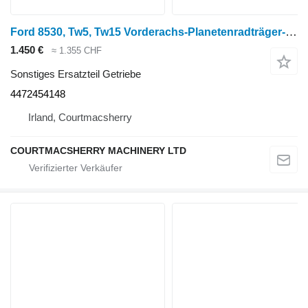
Ford 8530, Tw5, Tw15 Vorderachs-Planetenradträger-Baugruppe 44723 4472454148 für Radtraktor
1.450 €
≈ 1.355 CHF
Sonstiges Ersatzteil Getriebe
4472454148
Irland, Courtmacsherry
COURTMACSHERRY MACHINERY LTD