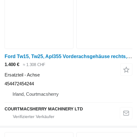
Ford Tw15, Tw25, Apl355 Vorderachsgehäuse rechts, links Zp4472354244, Zp44 454472454244 Achse für Radtraktor
1.400 €
≈ 1.308 CHF
Ersatzteil - Achse
454472454244
Irland, Courtmacsherry
COURTMACSHERRY MACHINERY LTD