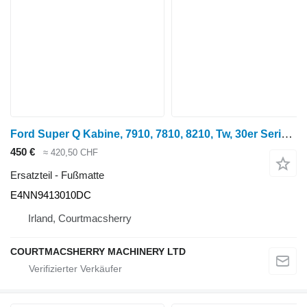
Ford Super Q Kabine, 7910, 7810, 8210, Tw, 30er Serie, Kabinenfußmatte E4nn E4NN9413010DC für Radtraktor
450 €
≈ 420,50 CHF
Ersatzteil - Fußmatte
E4NN9413010DC
Irland, Courtmacsherry
COURTMACSHERRY MACHINERY LTD