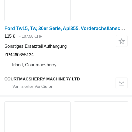
Ford Tw15, Tw, 30er Serie, Apl355, Vorderachsflansch Zp4460355134, 839 ZP4460355134 für Radtraktor
115 €
≈ 107,50 CHF
Sonstiges Ersatzteil Aufhängung
ZP4460355134
Irland, Courtmacsherry
COURTMACSHERRY MACHINERY LTD