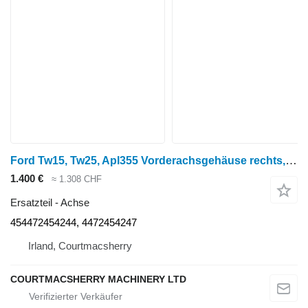
Ford Tw15, Tw25, Apl355 Vorderachsgehäuse rechts, links Zp4472354244, Zp44 454472454244 Achse für Radtraktor
1.400 €
≈ 1.308 CHF
Ersatzteil - Achse
454472454244, 4472454247
Irland, Courtmacsherry
COURTMACSHERRY MACHINERY LTD