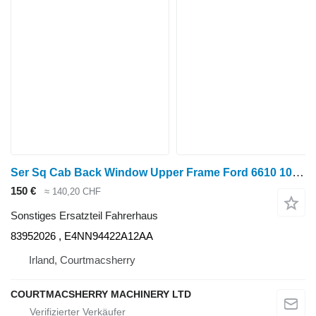
Ser Sq Cab Back Window Upper Frame Ford 6610 10, Tw, 30 Ser Sq Cab Back Window Upper Frame 83952026 für Ford 6610 10, Tw, 30 Radtraktor
150 €
≈ 140,20 CHF
Sonstiges Ersatzteil Fahrerhaus
83952026 , E4NN94422A12AA
Irland, Courtmacsherry
COURTMACSHERRY MACHINERY LTD