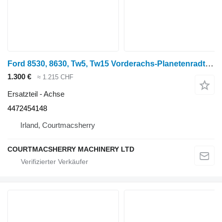
Ford 8530, 8630, Tw5, Tw15 Vorderachs-Planetenradträger-Baugruppe 4472454148 Achse für Radtraktor
1.300 €
≈ 1.215 CHF
Ersatzteil - Achse
4472454148
Irland, Courtmacsherry
COURTMACSHERRY MACHINERY LTD