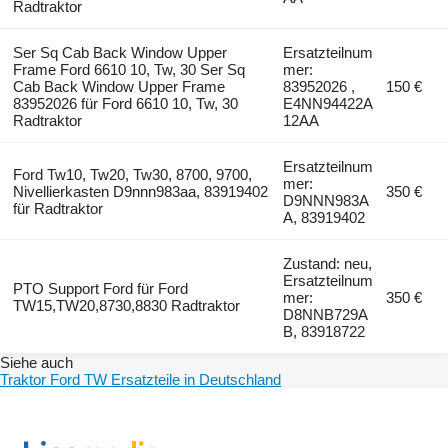
Radtraktor
Ser Sq Cab Back Window Upper
Ersatzteilnum
Frame Ford 6610 10, Tw, 30 Ser Sq
mer:
Cab Back Window Upper Frame
83952026 ,
150 €
83952026 für Ford 6610 10, Tw, 30
E4NN94422A
Radtraktor
12AA
Ersatzteilnum
Ford Tw10, Tw20, Tw30, 8700, 9700,
mer:
Nivellierkasten D9nnn983aa, 83919402
350 €
D9NNN983A
für Radtraktor
A, 83919402
Zustand: neu,
Ersatzteilnum
PTO Support Ford für Ford
mer:
350 €
TW15,TW20,8730,8830 Radtraktor
D8NNB729A
B, 83918722
Siehe auch
Traktor Ford TW Ersatzteile in Deutschland