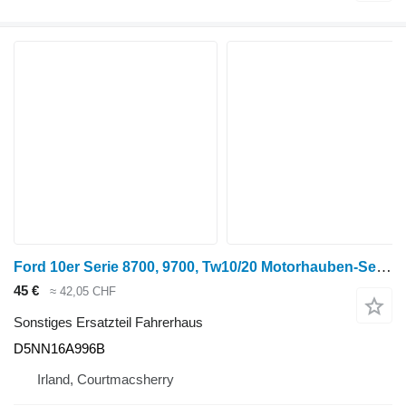
Ford 10er Serie 8700, 9700, Tw10/20 Motorhauben-Seitenwandhalterung D5nn16a D5NN16A996B für Traktor
45 €
≈ 42,05 CHF
Sonstiges Ersatzteil Fahrerhaus
D5NN16A996B
Irland, Courtmacsherry