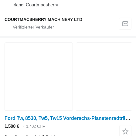
Irland, Courtmacsherry
COURTMACSHERRY MACHINERY LTD
Ford Tw, 8530, Tw5, Tw15 Vorderachs-Planetenradträger-Baugruppe 4 4472454148 für Radtraktor
1.500 €
≈ 1.402 CHF