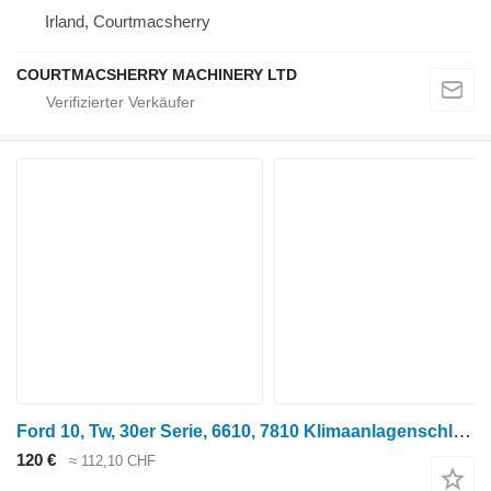
Irland, Courtmacsherry
COURTMACSHERRY MACHINERY LTD
Ford 10, Tw, 30er Serie, 6610, 7810 Klimaanlagenschlauch E7nn19n646aa, 83983200 E7NN19N646AA Klimaleitung für Radtraktor
120 €
≈ 112,10 CHF