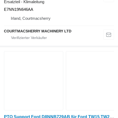
Ersatzteil - Klimaleitung
E7NN19N646AA
Irland, Courtmacsherry
COURTMACSHERRY MACHINERY LTD
PTO Support Ford D8NNB729AB für Ford TW15,TW20,8730,8830 Radtraktor