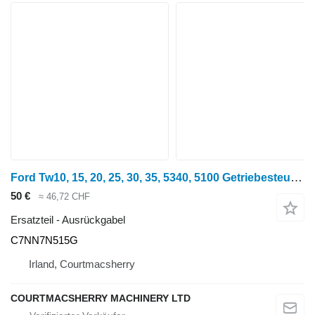
Ford Tw10, 15, 20, 25, 30, 35, 5340, 5100 Getriebesteuergabel C C7NN7N515G Ausrückgabel für Traktor
50 €
≈ 46,72 CHF
Ersatzteil - Ausrückgabel
C7NN7N515G
Irland, Courtmacsherry
COURTMACSHERRY MACHINERY LTD