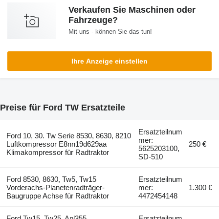
Verkaufen Sie Maschinen oder
Fahrzeuge?
Mit uns - können Sie das tun!
Ihre Anzeige einstellen
Preise für Ford TW Ersatzteile
Ersatzteilnum
Ford 10, 30. Tw Serie 8530, 8630, 8210
mer:
Luftkompressor E8nn19d629aa
250 €
5625203100,
Klimakompressor für Radtraktor
SD-510
Ford 8530, 8630, Tw5, Tw15
Ersatzteilnum
Vorderachs-Planetenradträger-
mer:
1.300 €
Baugruppe Achse für Radtraktor
4472454148
Ford Tw15, Tw25, Apl355
Ersatzteilnum