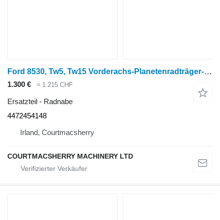
Ford 8530, Tw5, Tw15 Vorderachs-Planetenradträger-Baugruppe 44723 4472454148 Radnabe für Ford 8530 Radtraktor
1.300 €
≈ 1.215 CHF
Ersatzteil - Radnabe
4472454148
Irland, Courtmacsherry
COURTMACSHERRY MACHINERY LTD