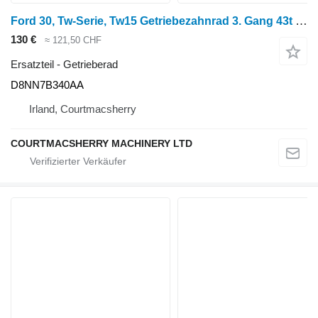
Ford 30, Tw-Serie, Tw15 Getriebezahnrad 3. Gang 43t E6nn7n315ca, D8nn7 D8NN7B340AA Getrieberad für Ford 8730, 8830, 8630, 8530 Radtraktor
130 €
≈ 121,50 CHF
Ersatzteil - Getrieberad
D8NN7B340AA
Irland, Courtmacsherry
COURTMACSHERRY MACHINERY LTD