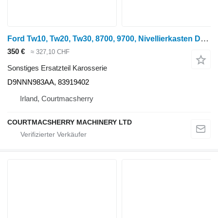
Ford Tw10, Tw20, Tw30, 8700, 9700, Nivellierkasten D9nnn983aa, 83919402 D9NNN983AA für Radtraktor
350 €
≈ 327,10 CHF
Sonstiges Ersatzteil Karosserie
D9NNN983AA, 83919402
Irland, Courtmacsherry
COURTMACSHERRY MACHINERY LTD