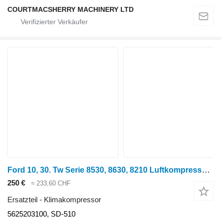
COURTMACSHERRY MACHINERY LTD
Ford 10, 30. Tw Serie 8530, 8630, 8210 Luftkompressor E8nn19d629aa 5625203100 Klimakompressor für Radtraktor
250 €
≈ 233,60 CHF
Ersatzteil - Klimakompressor
5625203100, SD-510