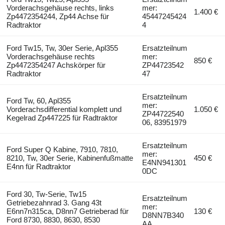
Vorderachsgehäuse rechts, links
mer:
1.400 €
Zp4472354244, Zp44 Achse für
45447245424
Radtraktor
4
Ford Tw15, Tw, 30er Serie, Apl355
Ersatzteilnum
Vorderachsgehäuse rechts
mer:
850 €
Zp4472354247 Achskörper für
ZP44723542
Radtraktor
47
Ersatzteilnum
Ford Tw, 60, Apl355
mer:
Vorderachsdifferential komplett und
1.050 €
ZP44722540
Kegelrad Zp447225 für Radtraktor
06, 83951979
Ersatzteilnum
Ford Super Q Kabine, 7910, 7810,
mer:
8210, Tw, 30er Serie, Kabinenfußmatte
450 €
E4NN941301
E4nn für Radtraktor
0DC
Ford 30, Tw-Serie, Tw15
Ersatzteilnum
Getriebezahnrad 3. Gang 43t
mer:
E6nn7n315ca, D8nn7 Getrieberad für
130 €
D8NN7B340
Ford 8730, 8830, 8630, 8530
AA