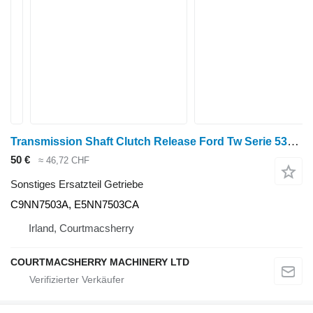
Transmission Shaft Clutch Release Ford Tw Serie 5340 5100 Getriebewellenkupplung Ausrückhebel C9nn7503a, C9NN7503A für Ford 5340 5100 Radtraktor
50 €
≈ 46,72 CHF
Sonstiges Ersatzteil Getriebe
C9NN7503A, E5NN7503CA
Irland, Courtmacsherry
COURTMACSHERRY MACHINERY LTD