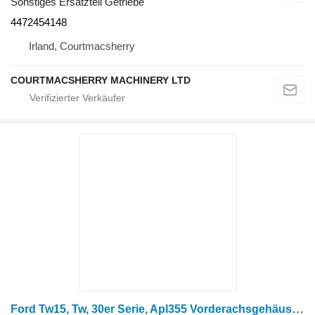
Sonstiges Ersatzteil Getriebe
4472454148
Irland, Courtmacsherry
COURTMACSHERRY MACHINERY LTD
Ford Tw15, Tw, 30er Serie, Apl355 Vorderachsgehäuse rechts Zp4472354247 ZP4472354247 Achskörper für Radtraktor