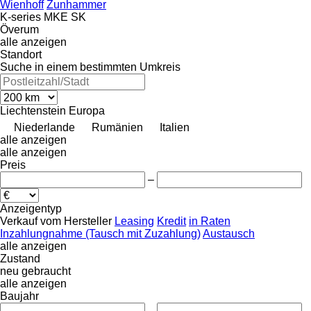
Wienhoff
Zunhammer
K-series
MKE
SK
Överum
alle anzeigen
Standort
Suche in einem bestimmten Umkreis
Liechtenstein
Europa
Niederlande
Rumänien
Italien
alle anzeigen
alle anzeigen
Preis
–
Anzeigentyp
Verkauf
vom Hersteller
Leasing
Kredit
in Raten
Inzahlungnahme (Tausch mit Zuzahlung)
Austausch
alle anzeigen
Zustand
neu
gebraucht
alle anzeigen
Baujahr
–