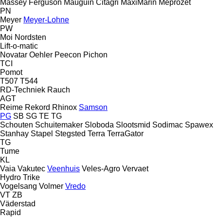
Massey Ferguson
Mauguin Citagri
MaxiMarin
Meprozet
PN
Meyer
Meyer-Lohne
PW
Moi
Nordsten
Lift-o-matic
Novatar
Oehler
Peecon
Pichon
TCI
Pomot
T507
T544
RD-Techniek
Rauch
AGT
Reime
Rekord
Rhinox
Samson
PG
SB
SG
TE
TG
Schouten
Schuitemaker
Sloboda
Slootsmid
Sodimac
Spawex
Stanhay
Stapel
Stegsted
Terra
TerraGator
TG
Tume
KL
Vaia
Vakutec
Veenhuis
Veles-Agro
Vervaet
Hydro Trike
Vogelsang
Volmer
Vredo
VT
ZB
Väderstad
Rapid