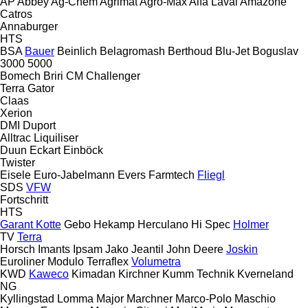
AP
Abbey
Ag-Chem
Agrimat
Agro-Max
Alfa Laval
Amazone
Catros
Annaburger
HTS
BSA
Bauer
Beinlich
Belagromash
Berthoud
Blu-Jet
Boguslav
3000
5000
Bomech
Briri
CM
Challenger
Terra Gator
Claas
Xerion
DMI
Duport
Alltrac
Liquiliser
Duun
Eckart
Einböck
Twister
Eisele
Euro-Jabelmann
Evers
Farmtech
Fliegl
SDS
VFW
Fortschritt
HTS
Garant Kotte
Gebo
Hekamp
Herculano
Hi Spec
Holmer
TV
Terra
Horsch
Imants
Ipsam
Jako
Jeantil
John Deere
Joskin
Euroliner
Modulo
Terraflex
Volumetra
KWD
Kaweco
Kimadan
Kirchner
Kumm Technik
Kverneland
NG
Kyllingstad
Lomma
Major
Marchner
Marco-Polo
Maschio