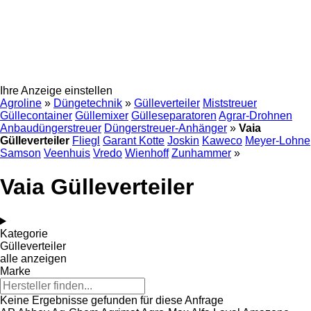
Ihre Anzeige einstellen
Agroline
»
Düngetechnik
»
Gülleverteiler
Miststreuer
Güllecontainer
Güllemixer
Gülleseparatoren
Agrar-Drohnen
Anbaudüngerstreuer
Düngerstreuer-Anhänger
»
Vaia
Gülleverteiler
Fliegl
Garant Kotte
Joskin
Kaweco
Meyer-Lohne
Samson
Veenhuis
Vredo
Wienhoff
Zunhammer
»
Vaia Gülleverteiler
Kategorie
Gülleverteiler
alle anzeigen
Marke
Keine Ergebnisse gefunden für diese Anfrage