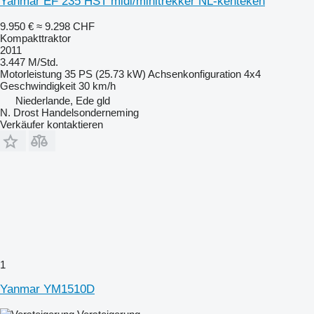
Yanmar EF 235 HST midi/minitrekker NL-kenteken
9.950 €
≈ 9.298 CHF
Kompakttraktor
2011
3.447 M/Std.
Motorleistung
35 PS (25.73 kW)
Achsenkonfiguration
4x4
Geschwindigkeit
30 km/h
Niederlande, Ede gld
N. Drost Handelsonderneming
Verkäufer kontaktieren
1
Yanmar YM1510D