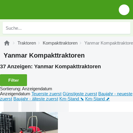
Traktoren
Kompakttraktoren
Yanmar Kompakttraktor
Yanmar Kompakttraktoren
37 Anzeigen:
Yanmar Kompakttraktoren
Filter
Sortierung
:
Anzeigendatum
Anzeigendatum
Teuerste zuerst
Günstigste zuerst
Baujahr - neueste
zuerst
Baujahr - älteste zuerst
Km-Stand ⬊
Km-Stand ⬈