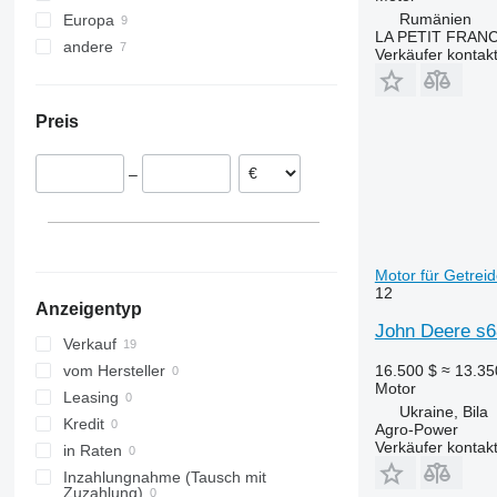
Rumänien
Europa
9630
LA PETIT FRANC
andere
Litauen
9680
Verkäufer kontak
Rumänien
Ukraine
S-series
9680 WTS
Irland
T-series
S680
Preis
Dänemark
S690
T660
–
Motor für Getreid
12
Anzeigentyp
John Deere s68
Verkauf
16.500 $
≈ 13.3
vom Hersteller
Motor
Leasing
Ukraine, Bila
Kredit
Agro-Power
Verkäufer kontak
in Raten
Inzahlungnahme (Tausch mit
Zuzahlung)