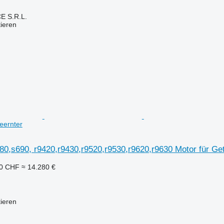
E S.R.L.
tieren
eernter
0,s690, r9420,r9430,r9520,r9530,r9620,r9630 Motor für Get
50 CHF
≈ 14.280 €
tieren