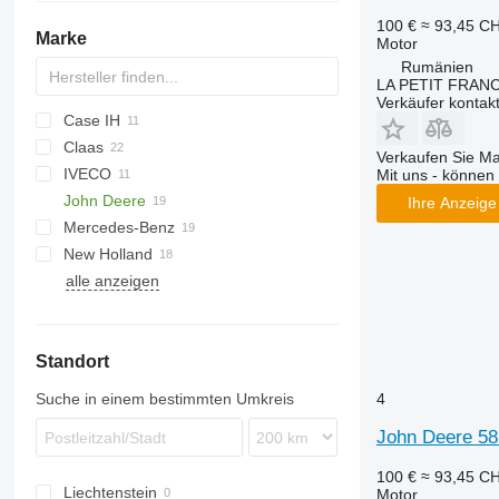
100 €
≈ 93,45 C
Marke
Motor
Rumänien
LA PETIT FRANC
Verkäufer kontak
Case IH
Claas
527
C-series
Verkaufen Sie M
IVECO
2188
C-series
M series
D-series
Mit uns - können 
John Deere
2388
Dominator
TopLiner
Ihre Anzeige 
Mercedes-Benz
5140
Jaguar
730
Big X
38
New Holland
7250
Lexion
1072
alle anzeigen
9240
Tucano
1075
CR
Axial-Flow
Xerion
2066
CX
STX
2256
FX
Standort
3130
TF
5820
TX
4
Suche in einem bestimmten Umkreis
6135
John Deere 58
9520
9530
100 €
≈ 93,45 C
Liechtenstein
Motor
9620