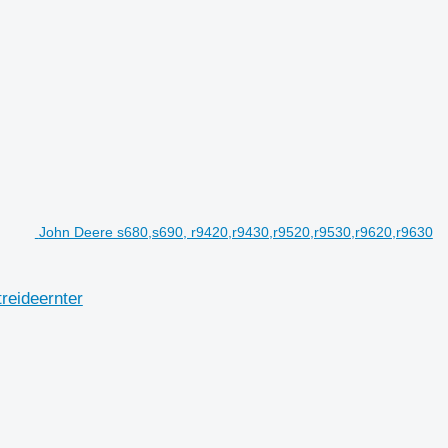
John Deere s680,s690, r9420,r9430,r9520,r9530,r9620,r9630
reideernter