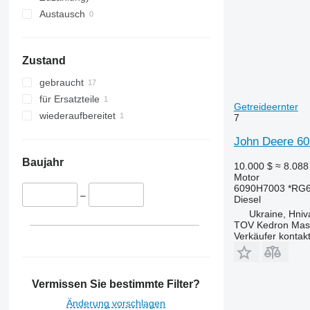
Austausch
Zustand
gebraucht
für Ersatzteile
Getreideernter
wiederaufbereitet
7
John Deere 60
Baujahr
10.000 $
≈ 8.08
Motor
6090H7003 *RG
–
Diesel
Ukraine, Hniv
TOV Kedron Mas
Verkäufer kontak
Vermissen Sie bestimmte Filter?
Änderung vorschlagen