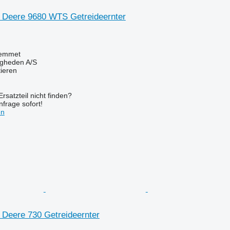
n Deere 9680 WTS Getreideernter
emmet
ingheden A/S
tieren
rsatzteil nicht finden?
frage sofort!
en
 Deere 730 Getreideernter