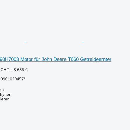
90H7003 Motor für John Deere T660 Getreideernter
8 CHF
≈ 8.655 €
6090L029457*
an
hyneri
tieren