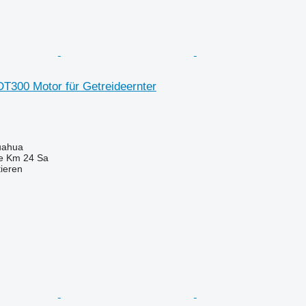
T300 Motor für Getreideernter
uahua
e Km 24 Sa
tieren