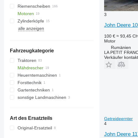
Riemenscheiben
Motoren
3
Zylinderköpfe
John Deere 10
alle anzeigen
100 €
≈ 93,45 C
Motor
Rumänien
Fahrzeugkategorie
LA PETIT FRANC
Verkäufer kontak
Traktoren
Mähdrescher
Radtraktoren
Heuerntemaschinen
Raupentraktoren
Getreideernter
Forsttechnik
Feldhäcksler
Hoflader
Gartentechniken
sonstige Landmaschinen
Rasentraktoren
Art des Ersatzteils
Getreideernter
4
Original-Ersatzteil
John Deere 117