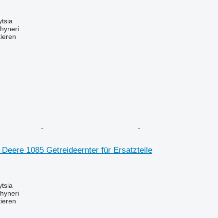
ytsia
hyneri
tieren
 Deere 1085 Getreideernter für Ersatzteile
ytsia
hyneri
tieren