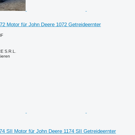
72 Motor für John Deere 1072 Getreideernter
HF
E S.R.L.
tieren
4 SII Motor für John Deere 1174 SII Getreideernter