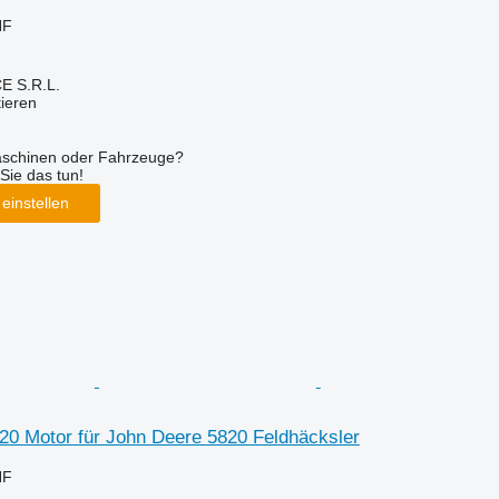
HF
E S.R.L.
tieren
aschinen oder Fahrzeuge?
Sie das tun!
einstellen
20 Motor für John Deere 5820 Feldhäcksler
HF