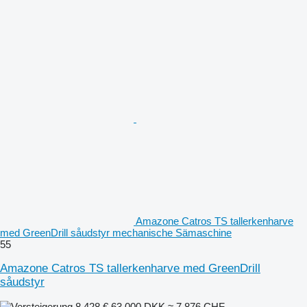
Amazone Catros TS tallerkenharve
med GreenDrill såudstyr mechanische Sämaschine
55
Amazone Catros TS tallerkenharve med GreenDrill
såudstyr
8.428 €
63.000 DKK
≈ 7.876 CHF