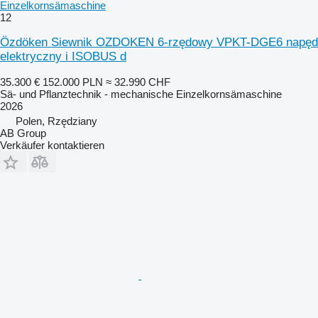
Einzelkornsämaschine
12
Özdöken Siewnik OZDOKEN 6-rzędowy VPKT-DGE6 napęd
elektryczny i ISOBUS d
35.300 €
152.000 PLN
≈ 32.990 CHF
Sä- und Pflanztechnik - mechanische Einzelkornsämaschine
2026
Polen, Rzędziany
AB Group
Verkäufer kontaktieren