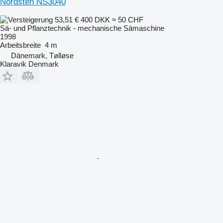
Nordsten NS3040
53,51 €
400 DKK
≈ 50 CHF
Sä- und Pflanztechnik - mechanische Sämaschine
1998
Arbeitsbreite
4 m
Dänemark, Tølløse
Klaravik Denmark