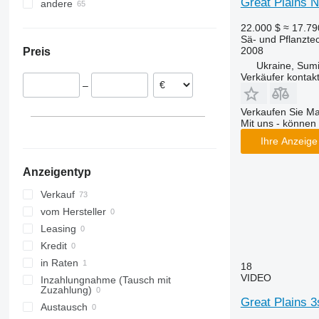
Great Plains 
andere
Vereinigtes Königreich
DB
Deutschland
Ukraine
22.000 $
≈ 17.7
Bulgarien
Sä- und Pflanzte
2008
Preis
Rumänien
Ukraine, Sum
Polen
Verkäufer kontak
–
Verkaufen Sie M
Mit uns - können 
Ihre Anzeige 
Anzeigentyp
Verkauf
vom Hersteller
Leasing
Kredit
in Raten
18
VIDEO
Inzahlungnahme (Tausch mit
Zuzahlung)
Great Plains 
Austausch