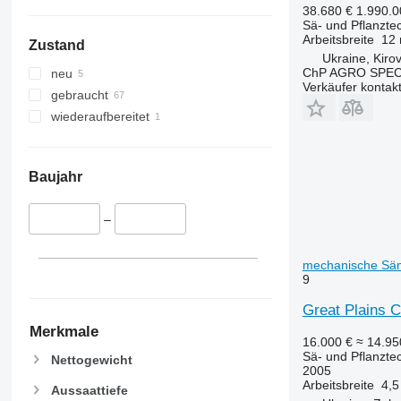
38.680 €
1.990.
Sä- und Pflanzt
Arbeitsbreite
12
Zustand
Ukraine, Kiro
ChP AGRO SPEC
neu
Verkäufer kontak
gebraucht
wiederaufbereitet
Baujahr
–
mechanische Sä
9
Great Plains 
Merkmale
16.000 €
≈ 14.9
Sä- und Pflanzt
Nettogewicht
2005
Arbeitsbreite
4,5
Aussaattiefe