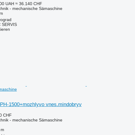
000 UAH
≈ 36.140 CHF
echnik - mechanische Sämaschine
 m
vograd
 SERVIS
tieren
maschine
CPH-1500+mozhlyvo vnes.mindobryv
50 CHF
echnik - mechanische Sämaschine
 m