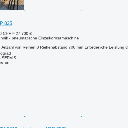
YP 825
80 CHF
≈ 27.700 €
chnik - pneumatische Einzelkornsämaschine
m
Anzahl von Reihen
8
Reihenabstand
700 mm
Erforderliche Leistung 
vograd
 SERVIS
tieren