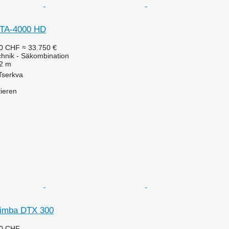
STA-4000 HD
40 CHF
≈ 33.750 €
chnik - Säkombination
2 m
 Tserkva
tieren
Simba DTX 300
30 CHF