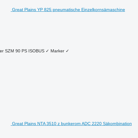
Great Plains YP 825 pneumatische Einzelkornsämaschine
der SZM
90 PS
ISOBUS
✓
Marker
✓
Great Plains NTA 3510 z bunkerom ADC 2220 Säkombination