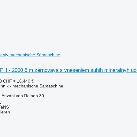
reniy mechanische Sämaschine
CPH - 2000 6 m zernovaya s vneseniem suhih mineralnyh ud
70 CHF
≈ 16.440 €
echnik - mechanische Sämaschine
m
Anzahl von Reihen
30
y
aNS"
tieren