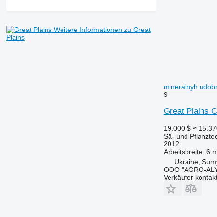
Weitere Informationen zu Great
Plains
mineralnyh udob
9
Great Plains 
19.000 $
≈ 15.3
Sä- und Pflanzt
2012
Arbeitsbreite
6 
Ukraine, Sum
OOO "AGRO-ALY
Verkäufer kontak