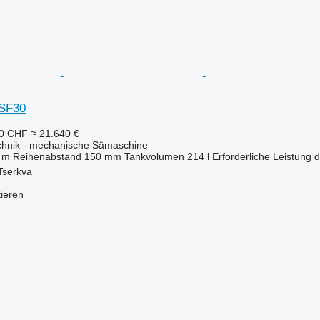
2SF30
20 CHF
≈ 21.640 €
echnik - mechanische Sämaschine
 m
Reihenabstand
150 mm
Tankvolumen
214 l
Erforderliche Leistung
 Tserkva
tieren