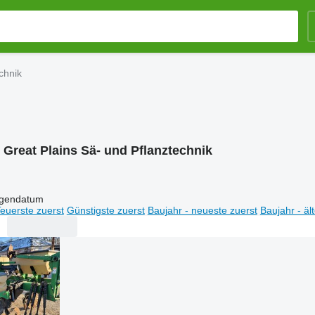
chnik
:
Great Plains Sä- und Pflanztechnik
igendatum
euerste zuerst
Günstigste zuerst
Baujahr - neueste zuerst
Baujahr - äl