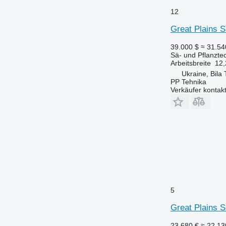
12
Great Plains 
39.000 $
≈ 31.5
Sä- und Pflanzte
Arbeitsbreite
12,
Ukraine, Bila
PP Tehnika
Verkäufer kontak
5
Great Plains 
23.680 €
≈ 22.1