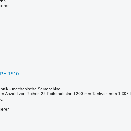
chiv
tieren
CPH 1510
echnik - mechanische Sämaschine
 m
Anzahl von Reihen
22
Reihenabstand
200 mm
Tankvolumen
1.307 l
ava
tieren