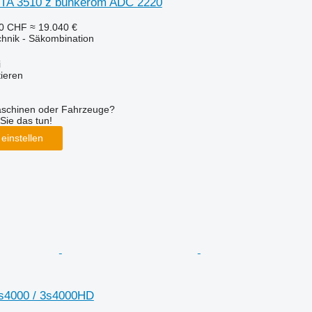
NTA 3510 z bunkerom ADC 2220
90 CHF
≈ 19.040 €
chnik - Säkombination
i
tieren
aschinen oder Fahrzeuge?
Sie das tun!
einstellen
3s4000 / 3s4000HD