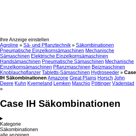
Ihre Anzeige einstellen
Agroline
»
Sä- und Pflanztechnik
»
Säkombinationen
Pneumatische Einzelkornsämaschinen
Mechanische
Sämaschinen
Elektrische Einzelkornsämaschinen
Handsämaschinen
Pneumatische Sämaschinen
Mechanische
Einzelkornsämaschinen
Pflanzmaschinen
Beizmaschinen
Knoblauchpflanzer
Tabletts-Sämaschinen
Hydroseeder
»
Case
IH Säkombinationen
Amazone
Great Plains
Horsch
John
Deere
Kuhn
Kverneland
Lemken
Maschio
Pöttinger
Väderstad
»
Case IH Säkombinationen
Kategorie
Säkombinationen
alle anzeigen