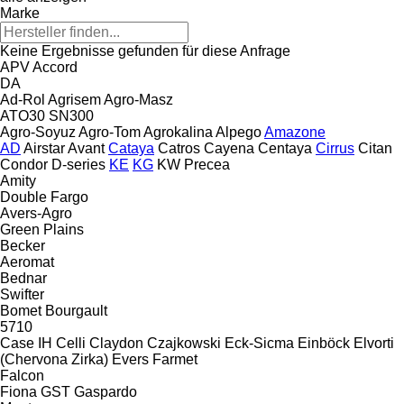
Marke
Keine Ergebnisse gefunden für diese Anfrage
APV
Accord
DA
Ad-Rol
Agrisem
Agro-Masz
ATO30
SN300
Agro-Soyuz
Agro-Tom
Agrokalina
Alpego
Amazone
AD
Airstar
Avant
Cataya
Catros
Cayena
Centaya
Cirrus
Citan
Condor
D-series
KE
KG
KW
Precea
Amity
Double
Fargo
Avers-Agro
Green Plains
Becker
Aeromat
Bednar
Swifter
Bomet
Bourgault
5710
Case IH
Celli
Claydon
Czajkowski
Eck-Sicma
Einböck
Elvorti
(Chervona Zirka)
Evers
Farmet
Falcon
Fiona
GST
Gaspardo