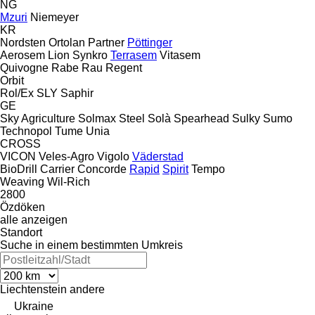
NG
Mzuri
Niemeyer
KR
Nordsten
Ortolan
Partner
Pöttinger
Aerosem
Lion
Synkro
Terrasem
Vitasem
Quivogne
Rabe
Rau
Regent
Orbit
Rol/Ex
SLY
Saphir
GE
Sky Agriculture
Solmax Steel
Solà
Spearhead
Sulky
Sumo
Technopol
Tume
Unia
CROSS
VICON
Veles-Agro
Vigolo
Väderstad
BioDrill
Carrier
Concorde
Rapid
Spirit
Tempo
Weaving
Wil-Rich
2800
Özdöken
alle anzeigen
Standort
Suche in einem bestimmten Umkreis
Liechtenstein
andere
Ukraine