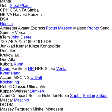
Manta
Gehl
Great Plains
CPH
CTA
NTA
Simba
HE-VA
Harvest
Horizon
DSX
Horsch
Airseeder
Avatar
Express
Focus
Maestro
Maistro
Pronto
Serto
Sprinter
Versa
IrTem
John Deere
730
740A
750
1890
1910
DB
Junkkari
Kerner
Kinze
Kongskilde
Demeter
Krukowiak
Duo Alfa
Kubota
Kuhn
Espro
Fastliner
HR
HRB
Sitera
Venta
Kverneland
Accord
MSC
NG
U-Drill
Köckerling
Rebell Classic
Ultima
Vitu
Küpper-Weisser
Lemken
Azurit
Compact-Solitair
Heliodor
Rubin
Saphir
Solitair
Zirkon
Mascar
Maschio
DC
DM
Massey Ferguson
Mishel
Monosem