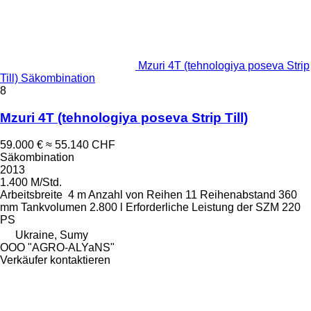
Mzuri 4T (tehnologiya poseva Strip
Till) Säkombination
8
Mzuri 4T (tehnologiya poseva Strip Till)
59.000 €
≈ 55.140 CHF
Säkombination
2013
1.400 M/Std.
Arbeitsbreite
4 m
Anzahl von Reihen
11
Reihenabstand
360
mm
Tankvolumen
2.800 l
Erforderliche Leistung der SZM
220
PS
Ukraine, Sumy
OOO "AGRO-ALYaNS"
Verkäufer kontaktieren