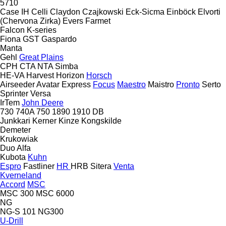
5710
Case IH
Celli
Claydon
Czajkowski
Eck-Sicma
Einböck
Elvorti
(Chervona Zirka)
Evers
Farmet
Falcon
K-series
Fiona
GST
Gaspardo
Manta
Gehl
Great Plains
CPH
CTA
NTA
Simba
HE-VA
Harvest
Horizon
Horsch
Airseeder
Avatar
Express
Focus
Maestro
Maistro
Pronto
Serto
Sprinter
Versa
IrTem
John Deere
730
740A
750
1890
1910
DB
Junkkari
Kerner
Kinze
Kongskilde
Demeter
Krukowiak
Duo Alfa
Kubota
Kuhn
Espro
Fastliner
HR
HRB
Sitera
Venta
Kverneland
Accord
MSC
MSC 300
MSC 6000
NG
NG-S 101
NG300
U-Drill