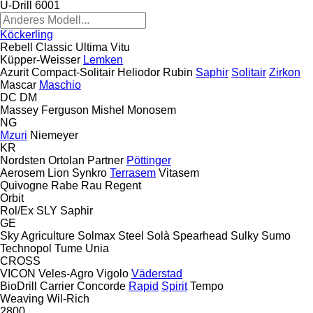
U-Drill 6001
Köckerling
Rebell Classic
Ultima
Vitu
Küpper-Weisser
Lemken
Azurit
Compact-Solitair
Heliodor
Rubin
Saphir
Solitair
Zirkon
Mascar
Maschio
DC
DM
Massey Ferguson
Mishel
Monosem
NG
Mzuri
Niemeyer
KR
Nordsten
Ortolan
Partner
Pöttinger
Aerosem
Lion
Synkro
Terrasem
Vitasem
Quivogne
Rabe
Rau
Regent
Orbit
Rol/Ex
SLY
Saphir
GE
Sky Agriculture
Solmax Steel
Solà
Spearhead
Sulky
Sumo
Technopol
Tume
Unia
CROSS
VICON
Veles-Agro
Vigolo
Väderstad
BioDrill
Carrier
Concorde
Rapid
Spirit
Tempo
Weaving
Wil-Rich
2800