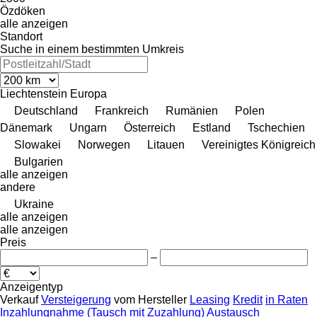
Özdöken
alle anzeigen
Standort
Suche in einem bestimmten Umkreis
Liechtenstein
Europa
Deutschland
Frankreich
Rumänien
Polen
Dänemark
Ungarn
Österreich
Estland
Tschechien
Slowakei
Norwegen
Litauen
Vereinigtes Königreich
Bulgarien
alle anzeigen
andere
Ukraine
alle anzeigen
alle anzeigen
Preis
–
Anzeigentyp
Verkauf
Versteigerung
vom Hersteller
Leasing
Kredit
in Raten
Inzahlungnahme (Tausch mit Zuzahlung)
Austausch