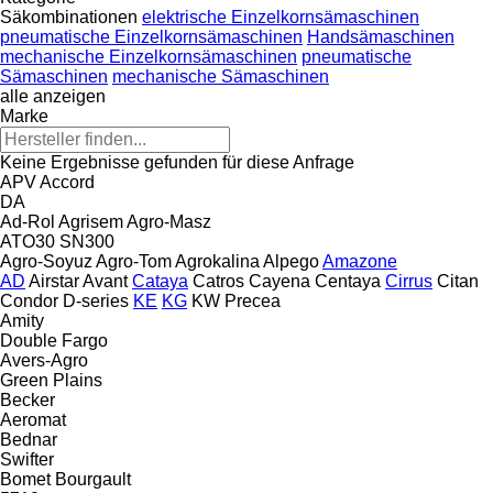
Säkombinationen
elektrische Einzelkornsämaschinen
pneumatische Einzelkornsämaschinen
Handsämaschinen
mechanische Einzelkornsämaschinen
pneumatische
Sämaschinen
mechanische Sämaschinen
alle anzeigen
Marke
Keine Ergebnisse gefunden für diese Anfrage
APV
Accord
DA
Ad-Rol
Agrisem
Agro-Masz
ATO30
SN300
Agro-Soyuz
Agro-Tom
Agrokalina
Alpego
Amazone
AD
Airstar
Avant
Cataya
Catros
Cayena
Centaya
Cirrus
Citan
Condor
D-series
KE
KG
KW
Precea
Amity
Double
Fargo
Avers-Agro
Green Plains
Becker
Aeromat
Bednar
Swifter
Bomet
Bourgault