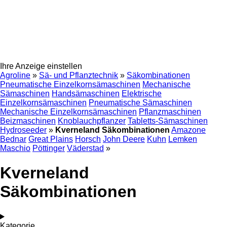
Ihre Anzeige einstellen
Agroline
»
Sä- und Pflanztechnik
»
Säkombinationen
Pneumatische Einzelkornsämaschinen
Mechanische
Sämaschinen
Handsämaschinen
Elektrische
Einzelkornsämaschinen
Pneumatische Sämaschinen
Mechanische Einzelkornsämaschinen
Pflanzmaschinen
Beizmaschinen
Knoblauchpflanzer
Tabletts-Sämaschinen
Hydroseeder
»
Kverneland Säkombinationen
Amazone
Bednar
Great Plains
Horsch
John Deere
Kuhn
Lemken
Maschio
Pöttinger
Väderstad
»
Kverneland
Säkombinationen
Kategorie