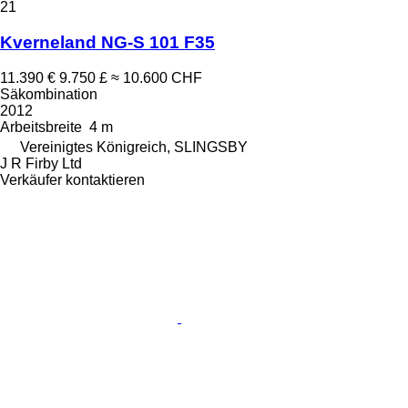
21
Kverneland NG-S 101 F35
11.390 €
9.750 £
≈ 10.600 CHF
Säkombination
2012
Arbeitsbreite
4 m
Vereinigtes Königreich, SLINGSBY
J R Firby Ltd
Verkäufer kontaktieren