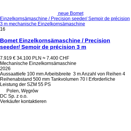
neue Bomet
Einzelkornsämaschine / Precision seeder/ Semoir de précision
3 m mechanische Einzelkornsämaschine
16
Bomet Einzelkornsämaschine / Precision
seeder/ Semoir de précision 3 m
7.919 €
34.100 PLN
≈ 7.400 CHF
Mechanische Einzelkornsämaschine
2026
Aussaattiefe
100 mm
Arbeitsbreite
3 m
Anzahl von Reihen
4
Reihenabstand
500 mm
Tankvolumen
70 l
Erforderliche
Leistung der SZM
55 PS
Polen, Węgrów
DC Sp. z o.o.
Verkäufer kontaktieren