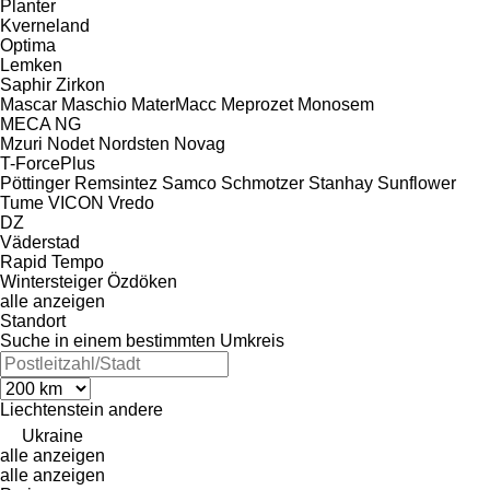
Planter
Kverneland
Optima
Lemken
Saphir
Zirkon
Mascar
Maschio
MaterMacc
Meprozet
Monosem
MECA
NG
Mzuri
Nodet
Nordsten
Novag
T-ForcePlus
Pöttinger
Remsintez
Samco
Schmotzer
Stanhay
Sunflower
Tume
VICON
Vredo
DZ
Väderstad
Rapid
Tempo
Wintersteiger
Özdöken
alle anzeigen
Standort
Suche in einem bestimmten Umkreis
Liechtenstein
andere
Ukraine
alle anzeigen
alle anzeigen