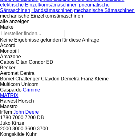
elektrische Einzelkornsämaschinen
pneumatische
Sämaschinen
Handsämaschinen
mechanische Sämaschinen
mechanische Einzelkornsämaschinen
alle anzeigen
Marke
Keine Ergebnisse gefunden für diese Anfrage
Accord
Monopill
Amazone
Catros
Citan
Condor
ED
Becker
Aeromat
Centra
Bomet
Challenger
Claydon
Demetra
Franz Kleine
Multicorn
Unicorn
Gaspardo
Grimme
MATRIX
Harvest
Horsch
Maestro
IrTem
John Deere
1780
7000
7200
DB
Juko
Kinze
2000
3000
3600
3700
Kongskilde
Kuhn