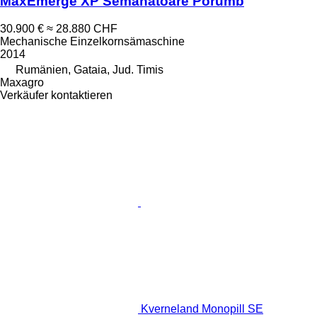
MaxEmerge XP Semanatoare Porumb
30.900 €
≈ 28.880 CHF
Mechanische Einzelkornsämaschine
2014
Rumänien, Gataia, Jud. Timis
Maxagro
Verkäufer kontaktieren
Kverneland Monopill SE