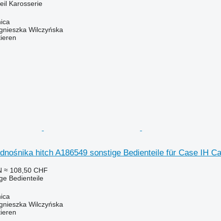
eil Karosserie
ica
gnieszka Wilczyńska
tieren
odnośnika hitch A186549 sonstige Bedienteile für Case IH 
N
≈ 108,50 CHF
ige Bedienteile
ica
gnieszka Wilczyńska
tieren