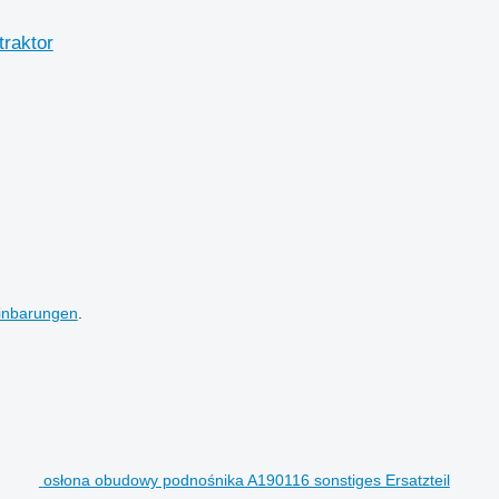
raktor
inbarungen
.
osłona obudowy podnośnika A190116 sonstiges Ersatzteil