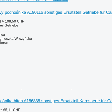
y podnośnika A190116 sonstiges Ersatzteil Getriebe für C
N
≈ 108,50 CHF
eil Getriebe
ica
gnieszka Wilczyńska
tieren
śnika hitch A186838 sonstiges Ersatzteil Karosserie für 
≈ 65,11 CHF