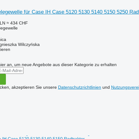
legewelle für Case IH Case 5120 5130 5140 5150 5250 Radt
PLN
≈ 434 CHF
elegewelle
ica
gnieszka Wilczyńska
tieren
hier an, um neue Angebote aus dieser Kategorie zu erhalten
icken, akzeptieren Sie unsere
Datenschutzrichtlinien
und
Nutzungsvere
e IH Case 5120 5130 5140 5150 Radtraktor