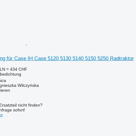
ung für Case IH Case 5120 5130 5140 5150 5250 Radtraktor
PLN
≈ 434 CHF
iebedichtung
ica
gnieszka Wilczyńska
tieren
rsatzteil nicht finden?
frage sofort!
en