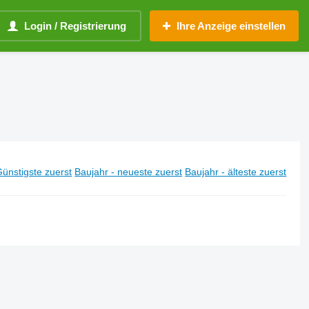
Login / Registrierung
Ihre Anzeige einstellen
ünstigste zuerst
Baujahr - neueste zuerst
Baujahr - älteste zuerst