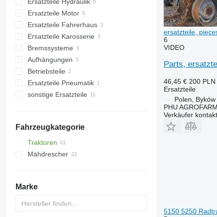
Ersatzteile Hydraulik
Zapfwellen
Ersatzteile Motor
Vorgelegewellen
Hydraulikrohre
Ersatzteile Fahrerhaus
Kupplungsausrücklager
sonstige Ersatzteile Hydraulik
Ölleitungen
ersatzteile, pie
Ersatzteile Karosserie
Kupplungsgeberzylinder
Zylinderköpfe
sonstige Ersatzteile Fahrerhaus
6
VIDEO
Bremssysteme
Hinterachsen
Kolben
Anhängerkupplungen
Aufhängungen
Synchronringe
sonstige Ersatzteile Motor
sonstige Ersatzteile Karosserie
sonstige Ersatzteile Bremssystem
Parts, ersatzt
Betriebsteile
Kegelradsätze
Achsen
46,45 €
200 PLN
Ersatzteile Pneumatik
Getrieberäder
Halbachsen
Schneckenbohrer
Ersatzteile
sonstige Ersatzteile
Getriebedichtungen
Reaktionsstangen
sonstige Bedienteile
Bremsdruckakkumulator
Polen, Byków
Achskörper
Ersatzteile
PHU AGROFAR
Verkäufer kontak
sonstige Ersatzteile Getriebe
Befestigungsteile
Fahrzeugkategorie
Traktoren
Mähdrescher
Radtraktoren
Getreideernter
Marke
5150 5250 Radtr