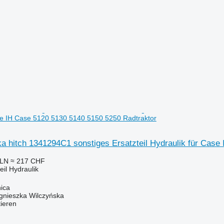
se IH Case 5120 5130 5140 5150 5250 Radtraktor
a hitch 1341294C1 sonstiges Ersatzteil Hydraulik für Cas
PLN
≈ 217 CHF
eil Hydraulik
ica
gnieszka Wilczyńska
tieren