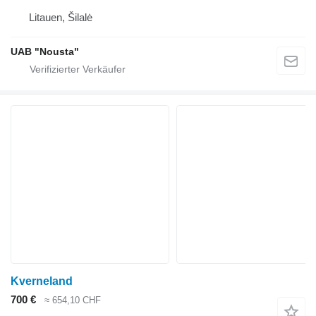
Litauen, Šilalė
UAB "Nousta"
Kverneland
700 €
≈ 654,10 CHF