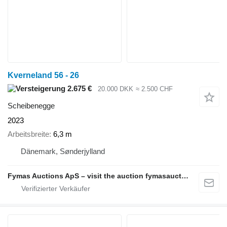
Kverneland 56 - 26
2.675 €
20.000 DKK
≈ 2.500 CHF
Scheibenegge
2023
Arbeitsbreite
6,3 m
Dänemark, Sønderjylland
Fymas Auctions ApS – visit the auction fymasauctions.dk