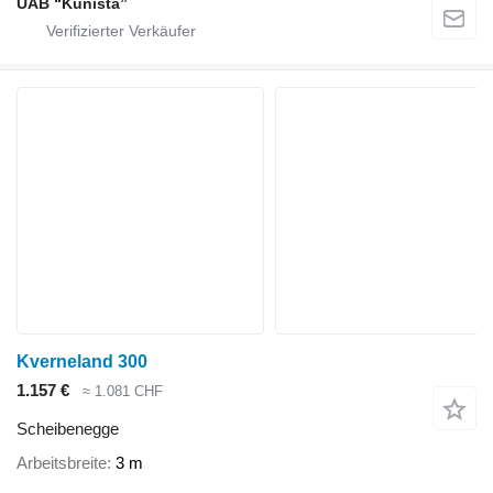
UAB “Kunista”
Kverneland 300
1.157 €
≈ 1.081 CHF
Scheibenegge
Arbeitsbreite
3 m