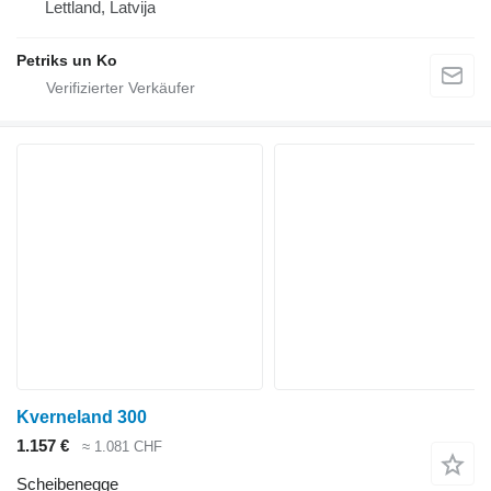
Lettland, Latvija
Petriks un Ko
Kverneland 300
1.157 €
≈ 1.081 CHF
Scheibenegge