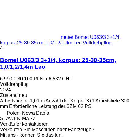
neuer Bomet U063/3 3+1/4,
korpus: 25-30-35cm, 1,0/1,2/1,4m Leo Volldrehpflug
4
Bomet U063/3 3+1/4, korpus: 25-30-35cm,
1,0/1,2/1,4m Leo
6.990 €
30.100 PLN
≈ 6.532 CHF
Volldrehpflug
2024
Zustand
neu
Arbeitsbreite
1,01 m
Anzahl der Körper
3+1
Arbeitstiefe
300
mm
Erforderliche Leistung der SZM
62 PS
Polen, Nowa Dąbia
SLAWEK-MASZ
Verkäufer kontaktieren
Verkaufen Sie Maschinen oder Fahrzeuge?
Mit uns - können Sie das tun!