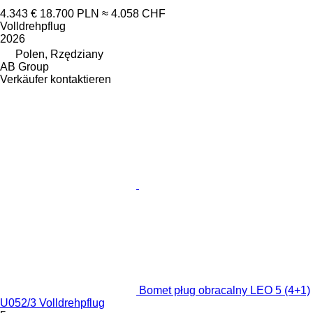
4.343 €
18.700 PLN
≈ 4.058 CHF
Volldrehpflug
2026
Polen, Rzędziany
AB Group
Verkäufer kontaktieren
Bomet pług obracalny LEO 5 (4+1)
U052/3 Volldrehpflug