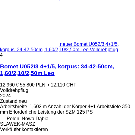
neuer Bomet U052/3 4+1/5,
korpus: 34-42-50cm, 1,60/2,10/2,50m Leo Volldrehpflug
4
Bomet U052/3 4+1/5, korpus: 34-42-50cm,
1,60/2,10/2,50m Leo
12.960 €
55.800 PLN
≈ 12.110 CHF
Volldrehpflug
2024
Zustand
neu
Arbeitsbreite
1,602 m
Anzahl der Körper
4+1
Arbeitstiefe
350
mm
Erforderliche Leistung der SZM
125 PS
Polen, Nowa Dąbia
SLAWEK-MASZ
Verkäufer kontaktieren