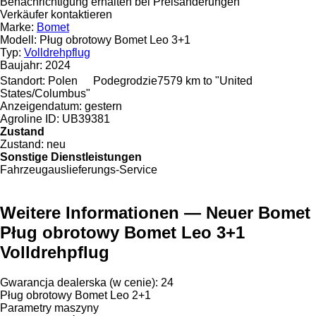
Benachrichtigung erhalten bei Preisänderungen
Verkäufer kontaktieren
Marke:
Bomet
Modell:
Pług obrotowy Bomet Leo 3+1
Typ:
Volldrehpflug
Baujahr:
2024
Standort:
Polen
Podegrodzie
7579 km to "United
States/Columbus"
Anzeigendatum:
gestern
Agroline ID:
UB39381
Zustand
Zustand:
neu
Sonstige Dienstleistungen
Fahrzeugauslieferungs-Service
Weitere Informationen — Neuer Bomet
Pług obrotowy Bomet Leo 3+1
Volldrehpflug
Gwarancja dealerska (w cenie): 24
Pług obrotowy Bomet Leo 2+1
Parametry maszyny