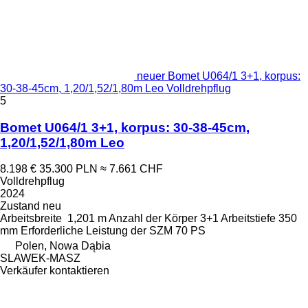
neuer Bomet U064/1 3+1, korpus:
30-38-45cm, 1,20/1,52/1,80m Leo Volldrehpflug
5
Bomet U064/1 3+1, korpus: 30-38-45cm,
1,20/1,52/1,80m Leo
8.198 €
35.300 PLN
≈ 7.661 CHF
Volldrehpflug
2024
Zustand
neu
Arbeitsbreite
1,201 m
Anzahl der Körper
3+1
Arbeitstiefe
350
mm
Erforderliche Leistung der SZM
70 PS
Polen, Nowa Dąbia
SLAWEK-MASZ
Verkäufer kontaktieren