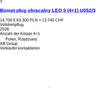
5
Bomet pług obracalny LEO 5 (4+1) U052/3
14.700 €
63.300 PLN
≈ 13.740 CHF
Volldrehpflug
2026
Anzahl der Körper
4+1
Polen, Rzędziany
AB Group
Verkäufer kontaktieren