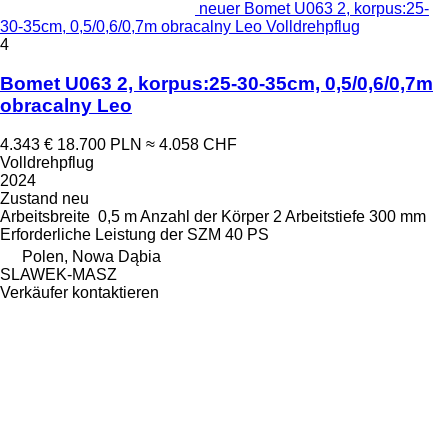
neuer Bomet U063 2, korpus:25-
30-35cm, 0,5/0,6/0,7m obracalny Leo Volldrehpflug
4
Bomet U063 2, korpus:25-30-35cm, 0,5/0,6/0,7m
obracalny Leo
4.343 €
18.700 PLN
≈ 4.058 CHF
Volldrehpflug
2024
Zustand
neu
Arbeitsbreite
0,5 m
Anzahl der Körper
2
Arbeitstiefe
300 mm
Erforderliche Leistung der SZM
40 PS
Polen, Nowa Dąbia
SLAWEK-MASZ
Verkäufer kontaktieren