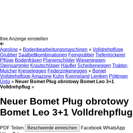
Ihre Anzeige einstellen
Agroline
»
Bodenbearbeitungsmaschinen
»
Volldrehpflüge
Grubber
Saatbettkombinationen
Feingrubber
Tiefenlockerer
Pflüge
Bodenfräsen
Planierschilder
Wieseneggen
Steinsammler
Krautschläger
Häufler
Scheibeneggen
Traktor-
Mulcher
Kreiseleggen
Federzinkeneggen
»
Bomet
Volldrehpflüge
Amazone
Kuhn
Kverneland
Lemken
Pöttinger
Ünlü
»
Neuer Bomet Pług obrotowy Bomet Leo 3+1
Volldrehpflug
»
Neuer Bomet Pług obrotowy
Bomet Leo 3+1 Volldrehpflug
PDF
Teilen
Beschwerde einreichen
Facebook
WhatsApp