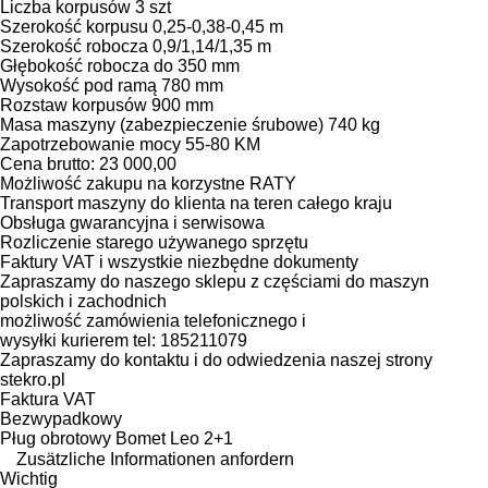
Liczba korpusów 3 szt
Szerokość korpusu 0,25-0,38-0,45 m
Szerokość robocza 0,9/1,14/1,35 m
Głębokość robocza do 350 mm
Wysokość pod ramą 780 mm
Rozstaw korpusów 900 mm
Masa maszyny (zabezpieczenie śrubowe) 740 kg
Zapotrzebowanie mocy 55-80 KM
Cena brutto: 23 000,00
Możliwość zakupu na korzystne RATY
Transport maszyny do klienta na teren całego kraju
Obsługa gwarancyjna i serwisowa
Rozliczenie starego używanego sprzętu
Faktury VAT i wszystkie niezbędne dokumenty
Zapraszamy do naszego sklepu z częściami do maszyn
polskich i zachodnich
możliwość zamówienia telefonicznego i
wysyłki kurierem tel: 185211079
Zapraszamy do kontaktu i do odwiedzenia naszej strony
stekro.pl
Faktura VAT
Bezwypadkowy
Pług obrotowy Bomet Leo 2+1
Zusätzliche Informationen anfordern
Wichtig