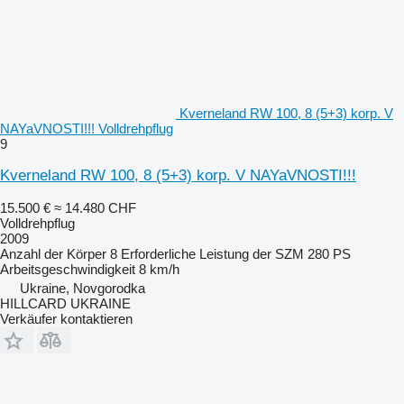
Kverneland RW 100, 8 (5+3) korp. V
NAYaVNOSTI!!! Volldrehpflug
9
Kverneland RW 100, 8 (5+3) korp. V NAYaVNOSTI!!!
15.500 €
≈ 14.480 CHF
Volldrehpflug
2009
Anzahl der Körper
8
Erforderliche Leistung der SZM
280 PS
Arbeitsgeschwindigkeit
8 km/h
Ukraine, Novgorodka
HILLCARD UKRAINE
Verkäufer kontaktieren