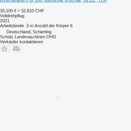
Kverneland PG 100 Variomat 6-schar, Bj.21, TOP
35.105 €
≈ 32.810 CHF
Volldrehpflug
2021
Arbeitsbreite
3 m
Anzahl der Körper
6
Deutschland, Schierling
Schütz Landmaschinen OHG
Verkäufer kontaktieren