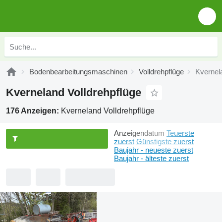
Bodenbearbeitungsmaschinen
Volldrehpflüge
Kvernel
Kverneland Volldrehpflüge
176 Anzeigen:
Kverneland Volldrehpflüge
Anzeigendatum
Teuerste
zuerst
Günstigste zuerst
Baujahr - neueste zuerst
Baujahr - älteste zuerst