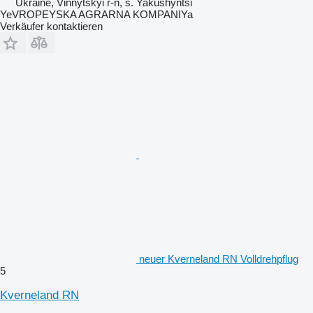
Ukraine, Vinnytskyi r-n, s. Yakushyntsi
YeVROPEYSKA AGRARNA KOMPANIYa
Verkäufer kontaktieren
neuer Kverneland RN Volldrehpflug
5
Kverneland RN