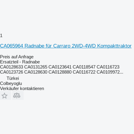
1
CA065964 Radnabe für Carraro 2WD-4WD Kompakttraktor
Preis auf Anfrage
Ersatzteil - Radnabe
CA0128633 CA0131265 CA0123641 CA0118547 CA0116723
CA0123726 CA0128630 CA0128880 CA0116722 CA0109972...
Türkei
Colbeyoglu
Verkäufer kontaktieren