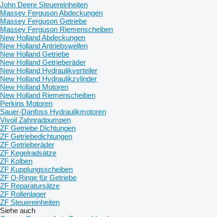
John Deere Steuereinheiten
Massey Ferguson Abdeckungen
Massey Ferguson Getriebe
Massey Ferguson Riemenscheiben
New Holland Abdeckungen
New Holland Antriebswellen
New Holland Getriebe
New Holland Getrieberäder
New Holland Hydraulikverteiler
New Holland Hydraulikzylinder
New Holland Motoren
New Holland Riemenscheiben
Perkins Motoren
Sauer-Danfoss Hydraulikmotoren
Vivoil Zahnradpumpen
ZF Getriebe Dichtungen
ZF Getriebedichtungen
ZF Getrieberäder
ZF Kegelradsätze
ZF Kolben
ZF Kupplungsscheiben
ZF O-Ringe für Getriebe
ZF Reparatursätze
ZF Rollenlager
ZF Steuereinheiten
Siehe auch