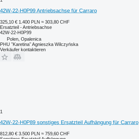
42W-22-H0P99 Antriebsachse für Carraro
325,10 €
1.400 PLN
≈ 303,80 CHF
Ersatzteil - Antriebsachse
42W-22-H0P99
Polen, Opalenica
PHU "Karetina" Agnieszka Wilczyńska
Verkäufer kontaktieren
1
42W-22-H0P89 sonstiges Ersatzteil Aufhängung für Carraro
812,80 €
3.500 PLN
≈ 759,60 CHF
Sonstiges Ersatzteil Aufhängung