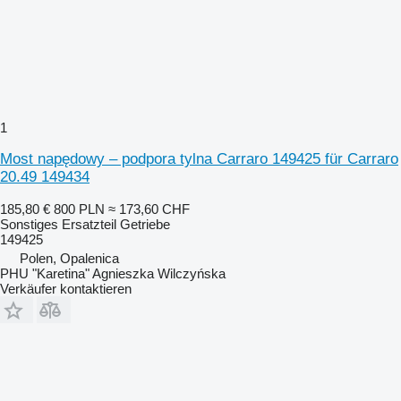
1
Most napędowy – podpora tylna Carraro 149425 für Carraro
20.49 149434
185,80 €
800 PLN
≈ 173,60 CHF
Sonstiges Ersatzteil Getriebe
149425
Polen, Opalenica
PHU "Karetina" Agnieszka Wilczyńska
Verkäufer kontaktieren