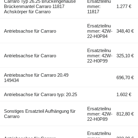
Carraro Typ 26.25 Brückengehäuse
Ersatzteilnu
Brückenmantel Carraro 11817
mmer:
1.277 €
Achskörper für Carraro
11817
Ersatzteilnu
Antriebsachse für Carraro
mmer: 42W-
348,40 €
22-H0P84
Ersatzteilnu
Antriebsachse für Carraro
mmer: 42W-
325,10 €
22-H0P99
Antriebsachse für Carraro 20.49
696,70 €
149434
Antriebsachse für Carraro typ: 20.25
1.602 €
Ersatzteilnu
Sonstiges Ersatzteil Aufhängung für
mmer: 42W-
812,80 €
Carraro
22-H0P89
Ersatzteilnu