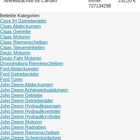
Antriebsachse für Carraro
mmer:
232,20 €
727134298
Beliebte Kategorien
Case IH Getrieberäder
Claas Abdeckungen
Claas Getriebe
Claas Motoren
Claas Riemenscheiben
Claas Steuereinheiten
Deutz Motoren
Deutz-Fahr Motoren
Dronningborg Riemenscheiben
Ford Abdeckungen
Ford Getrieberäder
Ford Türen
John Deere Abdeckungen
John Deere Anhängerkupplungen
John Deere Getriebe
John Deere Getrieberäder
John Deere Hydraulikpumpen
John Deere Hydraulikverteiler
John Deere Hydraulikzylinder
John Deere Motoren
John Deere Radnaben
John Deere Riemenscheiben
John Deere Schneckenbohrer