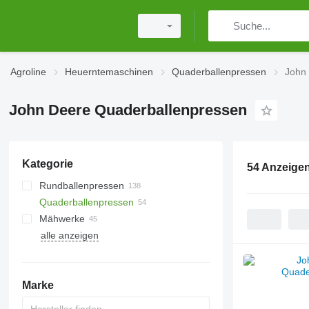
Agroline
Heuerntemaschinen
Quaderballenpressen
John
John Deere Quaderballenpressen
Kategorie
54 Anzeige
Rundballenpressen
Quaderballenpressen
Mähwerke
alle anzeigen
Kreiselmäher
Mähaufbereiter
Selbstfahrmäher
Marke