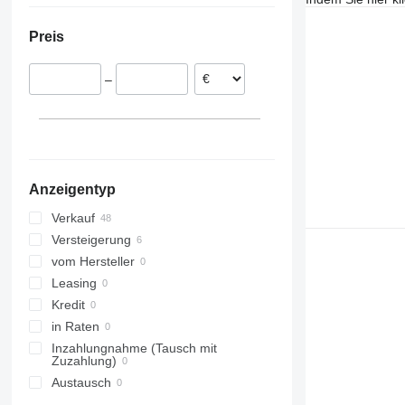
Norwegen
Preis
Österreich
Rumänien
–
Schweden
Lettland
Anzeigentyp
Verkauf
Versteigerung
vom Hersteller
Leasing
Kredit
in Raten
Inzahlungnahme (Tausch mit
Zuzahlung)
Austausch