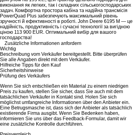
виконання як легких, так і складних сільськогосподарських
задач. Комфортна простора кабіна та надійна трансмісія
PowerQuad Plus забезпечують максимальний рівень
зручності й ефективності в роботі. John Deere 6195 M — це
надійність, продуктивність і сучасні технології за вигідною
ціною 113 900 EUR. Оптимальний вибір для вашого
господарства!
Zusätzliche Informationen anfordern
Wichtig
Beschreibung vom Verkäufer bereitgestellt. Bitte überprüfen
Sie alle Angaben direkt mit dem Verkäufer.
Hilfreiche Tipps für den Kauf
Sicherheitshinweise
Prüfung des Verkäufers
Wenn Sie sich entschließen ein Material zu einem niedrigen
Preis zu kaufen, stellen Sie sicher, dass Sie auch mit dem
tatsächlichen Verkäufer in Kontakt sind. Holen Sie sich
möglichst umfangreiche Informationen über den Anbieter ein.
Eine Betrugsmasche ist, dass sich der Anbieter als tatsächlich
existierende Firma ausgibt. Wenn Sie Bedenken haben,
informieren Sie uns über das Feedback-Formular, damit wir
eine zusätzliche Kontrolle durchführen.
Preisvergleich