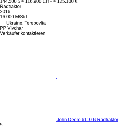
144.500 $
≈ 116.900 CHF
≈ 125.100 €
Radtraktor
2016
16.000 M/Std.
Ukraine, Terebovlia
PP Vivchar
Verkäufer kontaktieren
John Deere 6110 B Radtraktor
5