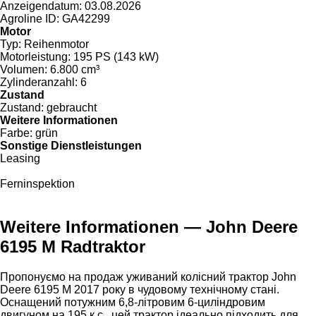
Anzeigendatum:
03.08.2026
Agroline ID:
GA42299
Motor
Typ:
Reihenmotor
Motorleistung:
195 PS (143 kW)
Volumen:
6.800 cm³
Zylinderanzahl:
6
Zustand
Zustand:
gebraucht
Weitere Informationen
Farbe:
grün
Sonstige Dienstleistungen
Leasing
Ferninspektion
Weitere Informationen — John Deere
6195 M Radtraktor
Пропонуємо на продаж уживаний колісний трактор John
Deere 6195 M 2017 року в чудовому технічному стані.
Оснащений потужним 6,8-літровим 6-циліндровим
двигуном на 195 к.с., цей трактор ідеально підходить для