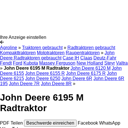
Ihre Anzeige einstellen
Agroline
»
Traktoren gebraucht
»
Radtraktoren gebraucht
Kompakttraktoren
Mototraktoren
Raupentraktoren
»
John
Deere Radtraktoren gebraucht
Case IH
Claas
Deutz-Fahr
Fendt
Ford
Kubota
Massey Ferguson
New Holland
Steyr
Valtra
»
John Deere 6195 M Radtraktor
John Deere 6120 M
John
Deere 6155
John Deere 6155 R
John Deere 6175 R
John
Deere 6215
John Deere 6250
John Deere 6R
John Deere 6R
195
John Deere 7R
John Deere 8R
»
John Deere 6195 M
Radtraktor
PDF
Teilen
Beschwerde einreichen
Facebook
WhatsApp