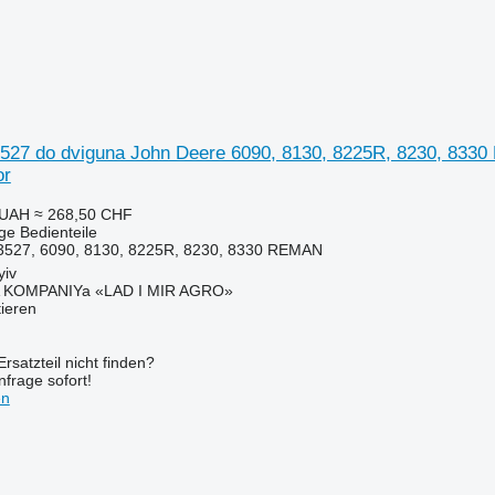
27 do dviguna John Deere 6090, 8130, 8225R, 8230, 8330
or
 UAH
≈ 268,50 CHF
ige Bedienteile
527, 6090, 8130, 8225R, 8230, 8330 REMAN
yiv
KOMPANIYa «LAD I MIR AGRO»
tieren
rsatzteil nicht finden?
frage sofort!
en