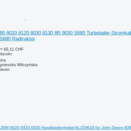
90 8020 8120 8030 8130 8R 9030 S680 Turbolader-Stromkabe
S680 Radtraktor
≈ 65,11 CHF
ritzrohr
ica
gnieszka Wilczyńska
tieren
30M 6020 6920 6930 Handbedienhebel AL159618 für John Deere 60