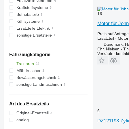
Ersatzteile Getriebe
Motoren
Kraftstoffsysteme
Zylinderblöcke
Primärwellen
16
Betriebsteile
Turbolader
Antriebswellen
Einspritzpumpen
Kühlsysteme
Zylinderköpfe
sonstige Ersatzteile Getriebe
Kraftstoffpumpen
sonstige Bedienteile
Motor für Joh
Ersatzteile Elektrik
Ölpumpen
Einspritzdüsen
Motorkühler
Preis auf Anfrage
sonstige Ersatzteile
Kolben
sonstige Ersatzteile Elektrik
Ersatzteil - Motor
Einspritzrohre
Befestigungsteile
Dänemark, H
Chr. Nielsen - T
Verkäufer kontak
Fahrzeugkategorie
Traktoren
Mähdrescher
Radtraktoren
Bewässerungstechnik
Getreideernter
sonstige Landmaschinen
Art des Ersatzteils
6
Original-Ersatzteil
analog
DZ121193 Zyli