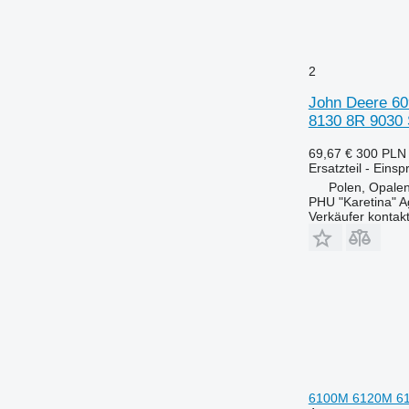
6215
7718
6220
7719
6230
7720
6250
7722
2
6300
7724
John Deere 60
6310
7726
8130 8R 9030 
6320
8110
69,67 €
300 PLN
6330
8140
Ersatzteil - Einsp
6400
8150
Polen, Opalen
PHU "Karetina" A
6410
8220
Verkäufer kontak
6420 S
8240
6430 Premium
8250
6506
8280
6510
8480
6520
8650
6530
8660
6600
8670
6610
8690
6100M 6120M 61
6620
8737