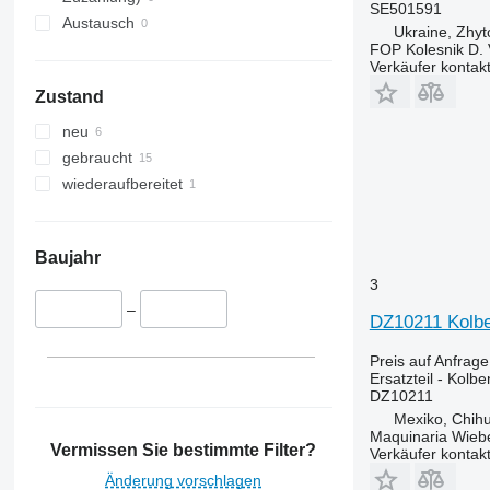
JX
2850
3085
SE501591
Austausch
Ukraine, Zhy
Luxxum
3040
3095
FOP Kolesnik D. 
MX
3045 R
3640
Verkäufer kontak
MXM
3050
3645
Zustand
MXU
3130
4235
neu
Magnum
3140
4245
gebraucht
Maxxum
3200
4255
wiederaufbereitet
Optum
3320
4345
Puma
3340
4355
Quadtrac
3350
5425
Baujahr
STX
3400
5435
3
Steiger
3415
5440
–
DZ10211 Kolbe
3420
5445
3640
5450
Preis auf Anfrage
3650
5455
Ersatzteil - Kolbe
DZ10211
3720
5460
Mexiko, Chih
3800
5465
Maquinaria Wieb
Vermissen Sie bestimmte Filter?
4040
5610
Verkäufer kontak
4055
5611
Änderung vorschlagen