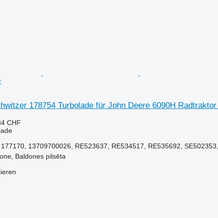
r
hwitzer 178754 Turbolade für John Deere 6090H Radtrakto
84 CHF
olade
, 177170, 13709700026, RE523637, RE534517, RE535692, SE502353
done, Baldones pilsēta
tieren