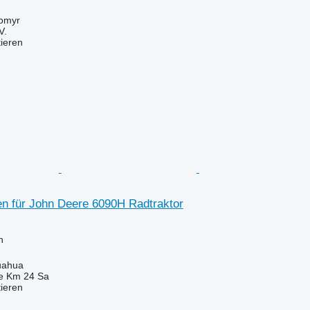
tomyr
V.
tieren
n für John Deere 6090H Radtraktor
n
uahua
e Km 24 Sa
tieren