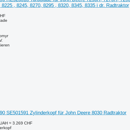
8225 , 8245, 8270, 8295 , 8320, 8345, 8335 i dr. Radtraktor
CHF
olade
tomyr
V.
tieren
90 SE501591 Zylinderkopf für John Deere 8030 Radtraktor
 UAH
≈ 3.269 CHF
derkopf