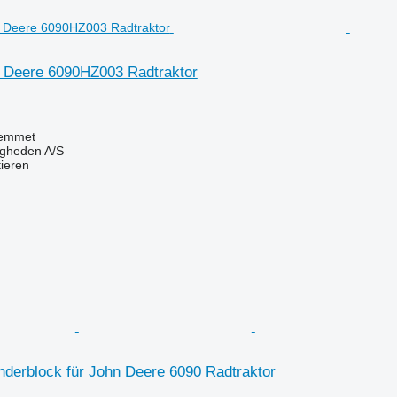
n Deere 6090HZ003 Radtraktor
emmet
ingheden A/S
tieren
nderblock für John Deere 6090 Radtraktor